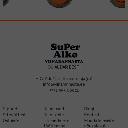
OÜ ALDAR EESTI
F. G. Adoffi 11, Rakvere, 44310
info@viinarannasta.ee
+372 555 60021
E-pood
Kauplused
Blogi
Ettevõttest
Tule tööle
Kontakt
Ostuinfo
Isikuandmete
Muuda küpsiste
töötlemine
nõusolekut