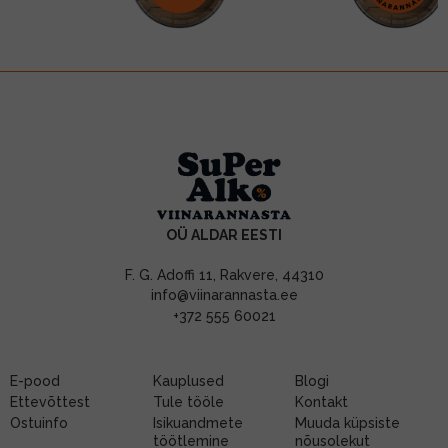
OÜ ALDAR EESTI
F. G. Adoffi 11, Rakvere, 44310
info@viinarannasta.ee
+372 555 60021
E-pood
Kauplused
Blogi
Ettevõttest
Tule tööle
Kontakt
Ostuinfo
Isikuandmete
Muuda küpsiste
töötlemine
nõusolekut