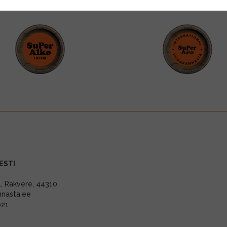
ESTI
11, Rakvere, 44310
nnasta.ee
021