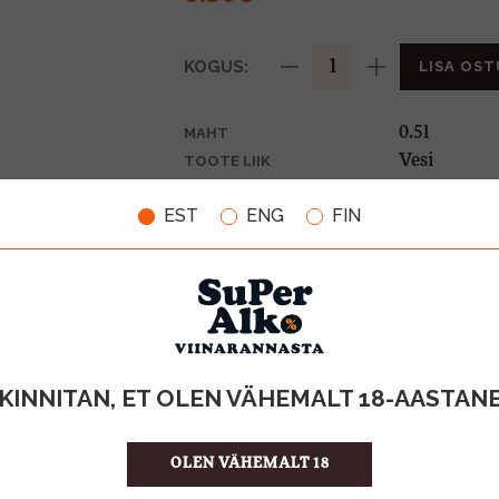
KOGUS:
LISA OST
0.5l
MAHT
Vesi
TOOTE LIIK
0,10€
PANT
EST
ENG
FIN
1.00 €/l
ÜHIKU HIND
4770349231
KOOD
24
KOGUS KASTIS
KINNITAN, ET OLEN VÄHEMALT 18-AASTAN
OLEN VÄHEMALT 18