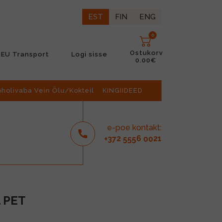
EST
FIN
ENG
0
Ostukorv
EU Transport
Logi sisse
0.00€
oholivaba Vein Õlu/Kokteil
KINGIIDEED
e-poe kontakt:
2
6
21
+37
555
00
l PET