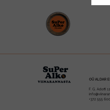
OÜ ALDAR E
F. G. Adoffi 
info@viinara
+372 555 60