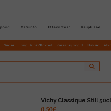
-pood
Ostuinfo
Ettevõttest
Kauplused
Siider
Long Drink/Kokteil
Karastusjoogid
Näksid
Alk
Vichy Classique Still 50c
0.50€