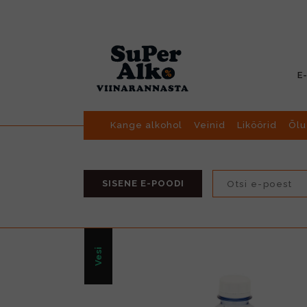
E
Kange alkohol
Veinid
Liköörid
Õlu
SISENE E-POODI
Vesi