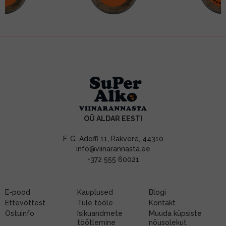
OÜ ALDAR EESTI
F. G. Adoffi 11, Rakvere, 44310
info@viinarannasta.ee
+372 555 60021
E-pood
Kauplused
Blogi
Ettevõttest
Tule tööle
Kontakt
Ostuinfo
Isikuandmete
Muuda küpsiste
töötlemine
nõusolekut