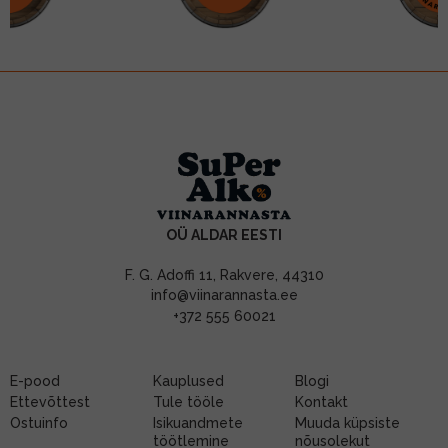
OÜ ALDAR EESTI
F. G. Adoffi 11, Rakvere, 44310
info@viinarannasta.ee
+372 555 60021
E-pood
Kauplused
Blogi
Ettevõttest
Tule tööle
Kontakt
Ostuinfo
Isikuandmete
Muuda küpsiste
töötlemine
nõusolekut