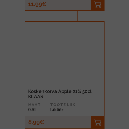
11.99€
Koskenkorva Apple 21% 50cl
KLAAS
MAHT
TOOTE LIIK
0.5l
Liköör
8.99€