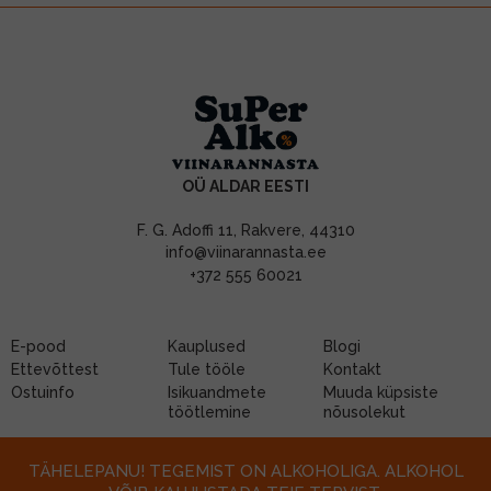
OÜ ALDAR EESTI
F. G. Adoffi 11, Rakvere, 44310
info@viinarannasta.ee
+372 555 60021
E-pood
Kauplused
Blogi
Ettevõttest
Tule tööle
Kontakt
Ostuinfo
Isikuandmete
Muuda küpsiste
töötlemine
nõusolekut
TÄHELEPANU! TEGEMIST ON ALKOHOLIGA. ALKOHOL