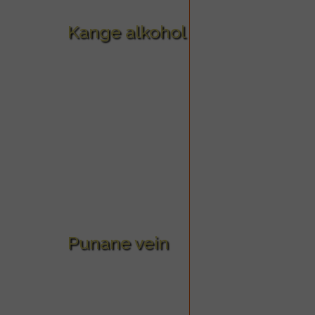
MUU PIIRITUSJOOK
GLÖGI
Kange alkohol
TEKIILA
HÕRGUTAJA
Punane vein