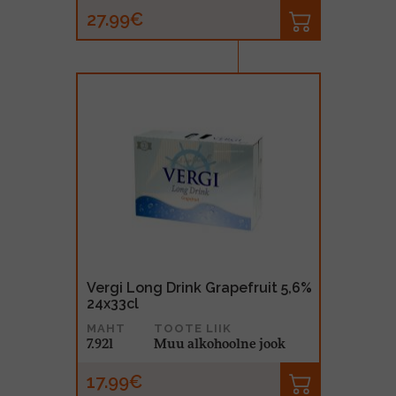
27.99€
Vergi Long Drink Grapefruit 5,6%
24x33cl
MAHT
TOOTE LIIK
7.92l
Muu alkohoolne jook
17.99€