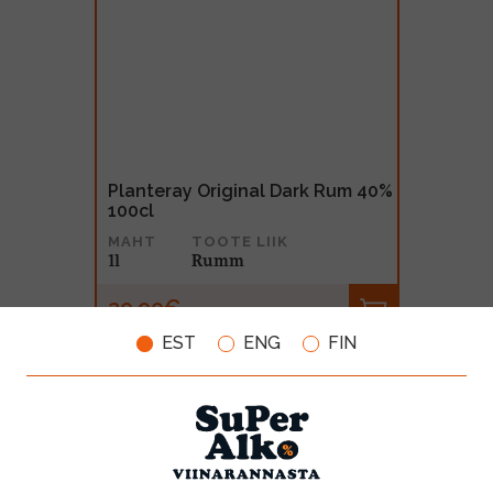
Planteray Original Dark Rum 40%
100cl
MAHT
TOOTE LIIK
1l
Rumm
29.99€
EST
ENG
FIN