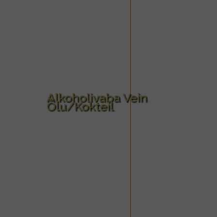
Alkoholivaba Vein
Õlu/Kokteil