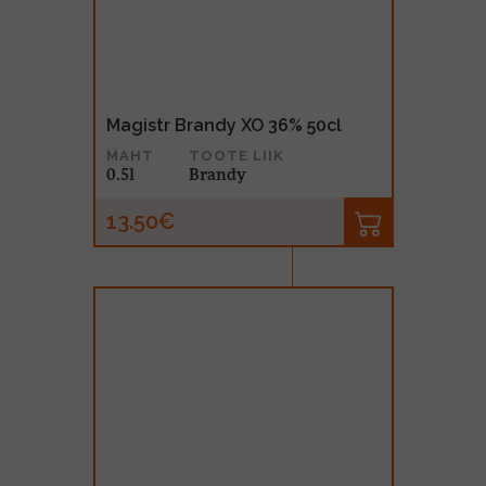
Magistr Brandy XO 36% 50cl
MAHT
TOOTE LIIK
0.5l
Brandy
13.50€