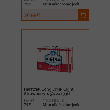
7.92l
Muu alkohoolne jook
30.99€
Hartwall Long Drink Light
Strawberry 4,5% 24x33cl
MAHT
TOOTE LIIK
7.92l
Muu alkohoolne jook