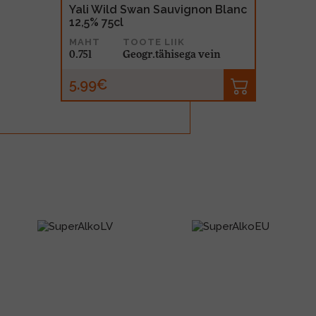
Yali Wild Swan Sauvignon Blanc
12,5% 75cl
MAHT
TOOTE LIIK
0.75l
Geogr.tähisega vein
5.99€