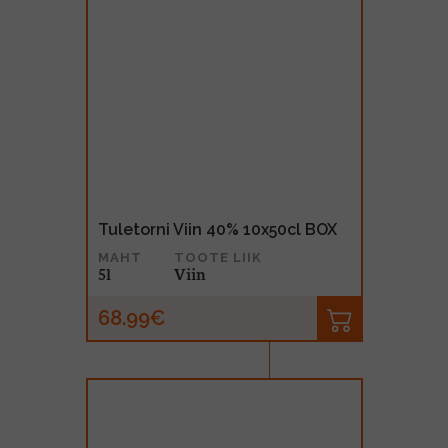
Tuletorni Viin 40% 10x50cl BOX
MAHT
TOOTE LIIK
5l
Viin
68.99€