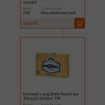
24x33cl
MAHT
TOOTE LIIK
7.92l
Muu alkohoolne jook
27.90€
Hartwall Long Drink Peach Ice
Tea 5,5% 24x33cl TIN
MAHT
TOOTE LIIK