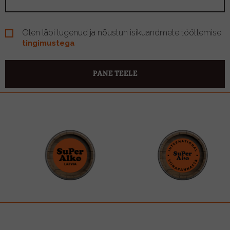
Olen läbi lugenud ja nõustun isikuandmete töötlemise
tingimustega