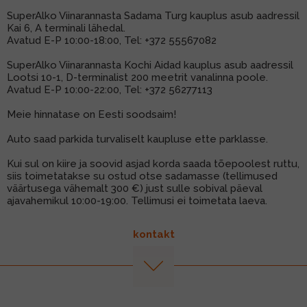
SuperAlko Viinarannasta Sadama Turg kauplus asub aadressil
Kai 6, A terminali lähedal.
Avatud E-P 10:00-18:00, Tel:
+372 55567082
SuperAlko Viinarannasta Kochi Aidad kauplus asub aadressil
Lootsi 10-1, D-terminalist 200 meetrit vanalinna poole.
Avatud E-P 10:00-22:00, Tel:
+372 56277113
Meie hinnatase on Eesti soodsaim!
Auto saad parkida turvaliselt kaupluse ette parklasse.
Kui sul on kiire ja soovid asjad korda saada tõepoolest ruttu,
siis toimetatakse su ostud otse sadamasse (tellimused
väärtusega vähemalt 300 €) just sulle sobival päeval
ajavahemikul 10:00-19:00. Tellimusi ei toimetata laeva.
kontakt