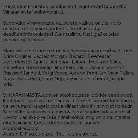
Turistidele suunatud kaupluslaod tegutsevad SuperAlko
MUU PIIRITUSJOOK
GLÖGI
Viinarannasta kaubamärgi all.
SuperAlko Viinarannasta kaupluste valikus on üle 4000
TEKIILA
HÕRGUTAJA
erineva toote veinimajadest, õlletehastest ja
destilleerimiskodadest üle maailma, kust igaüks leiab
endale vajamineva.
Meie valikust leiate tuntud kaubamärke nagu Hartwall Long
Drink Original, Captain Morgan, Bacardi, Beefeater,
Jägermeister, Grants, Jameson, Larsen, Meukow, Saku,
Heineken, Rekorderlig, Jim Beam, Jack Daniels, Smirnoff,
Russian Standard, Vergi Vodka, Alecoq Premium, Vana Tallinn,
Duas Uvas veinid, Gato Negro veinid, J.P. Chenet ja sadu
teisi.
VIINARANNASTA.com on alkohoolsete jookide veebipood,
kust leiate laias valikus erinevaid õllesid, siidreid, long drinke,
veine ja muid kangeid jooke viinast viskini - rummist konjakini.
SuperAlko Viinarannasta cash & carry kauplusladu aadressil
Lootsi 6 asub kohe D-terminali kõrval ning on oma 2900m2
müügipinnaga Eesti ja kogu Baltikumi suurim
alkoholikauplus!
Avatud E-P 10:00-19:00, Tel:
+372 55560021