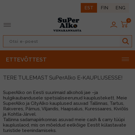
EST
FIN
ENG
0
TAGASI
TAGASI
TAGASI
TAGASI
TAGASI
TAGASI
TAGASI
TAGASI
ETTEVÕTTEST
IIN
ROOSA VEIN
LIKÖÖR
LAGER
IIDER
LONG DRINK
KARASTUSJOOK
PÄHKLID
ISKI
PUNANE VEIN
ÜRDILIKÖÖR
ALE
NATURAALNE SIIDER
KOKTEIL
ESI
MAIUSTUSED
TERE TULEMAST SuPerAlko E-KAUPLUSESSE!
RUMM
VALGE VEIN
KOKTEILILIKÖÖR
NISU
ENERGIAJOOK
MUUD NÄKSID
SuperAlko on Eesti suurimaid alkoholi jae –ja
hulgikaubandusele spetsialiseerunud kauplustekett. Meie
DŽINN
VAHUVEIN
KOORELIKÖÖR
TUME
MAHL/MAHLAJOOK
LISAD
SuperAlko ja CityAlko kauplused asuvad Tallinnas, Tartus,
Rakveres, Pärnus, Viljandis, Haapsalus, Kuressaares, Kiviõlis
KONJAK
ŠAMPANJA
MARJA/PUUVILJALIKÖÖR
MUU
SIIRUP/JOOGIKONTSENTRAAT
ja Kohtla-Järvel.
Tallinna sadamapiirkonnas asuvad meie cash & carry tüüpi
BRÄNDI
KANGESTATUD VEIN
kaupluslaod, mis on mõeldud eelkõige Eestit külastavate
turistide teenindamiseks.
BITTER
VERMUT