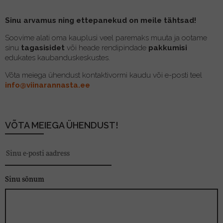
Sinu arvamus ning ettepanekud on meile tähtsad!
Soovime alati oma kauplusi veel paremaks muuta ja ootame
sinu
tagasisidet
või heade rendipindade
pakkumisi
edukates kaubanduskeskustes.
Võta meiega ühendust kontaktivormi kaudu või e-posti teel
info@viinarannasta.ee
VÕTA MEIEGA ÜHENDUST!
Sinu sõnum