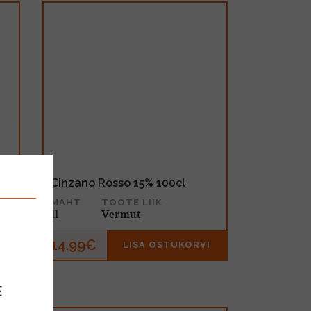
Cinzano Rosso 15% 100cl
MAHT
TOOTE LIIK
1l
Vermut
14.99€
I
LISA OSTUKORVI
E