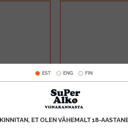
EST
ENG
FIN
anco 14,5% 100cl
Cinzano Bianco 15% 100cl
TOOTE LIIK
MAHT
TOOTE LIIK
Vermut
1l
Vermut
14.99€
LISA OSTUKORVI
LISA OSTUKORV
KINNITAN, ET OLEN VÄHEMALT 18-AASTAN