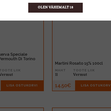
OLEN VÄHEMALT 18
iserva Speciale
ermouth Di Torino
Martini Rosato 15% 100cl
TOOTE LIIK
MAHT
TOOTE LIIK
Vermut
1l
Vermut
14.50€
LISA OSTUKORVI
LISA OSTUKORV