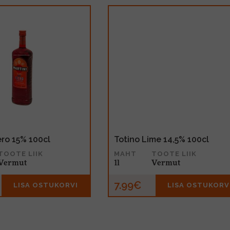
ero 15% 100cl
Totino Lime 14,5% 100cl
TOOTE LIIK
MAHT
TOOTE LIIK
Vermut
1l
Vermut
7.99€
LISA OSTUKORVI
LISA OSTUKORV