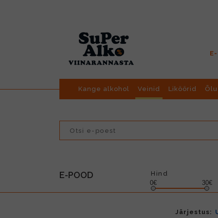
E
Kange alkohol
Veinid
Liköörid
Õlu
E-POOD
Hind
0€
30€
Järjestus: