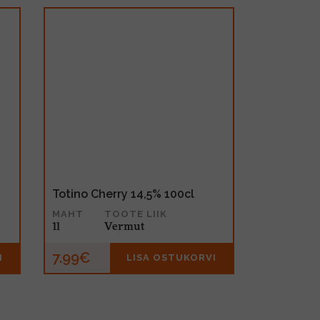
Totino Cherry 14,5% 100cl
MAHT
TOOTE LIIK
1l
Vermut
7.99€
I
LISA OSTUKORVI