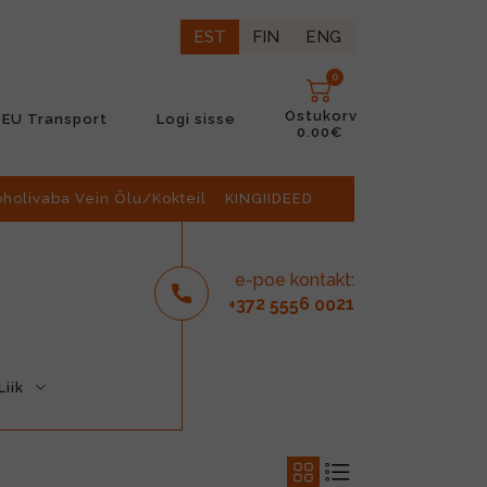
EST
FIN
ENG
0
Ostukorv
EU Transport
Logi sisse
0.00€
oholivaba Vein Õlu/Kokteil
KINGIIDEED
e-poe kontakt:
2
6
21
+37
555
00
iik