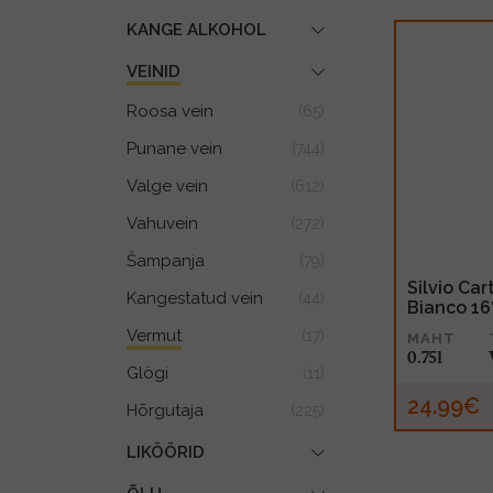
KANGE ALKOHOL
VEINID
Roosa vein
(65)
Punane vein
(744)
Valge vein
(612)
Vahuvein
(272)
Šampanja
(79)
Silvio Ca
Kangestatud vein
(44)
Bianco 16
Vermut
(17)
MAHT
0.75l
Glögi
(11)
24.99€
Hõrgutaja
(225)
LIKÖÖRID