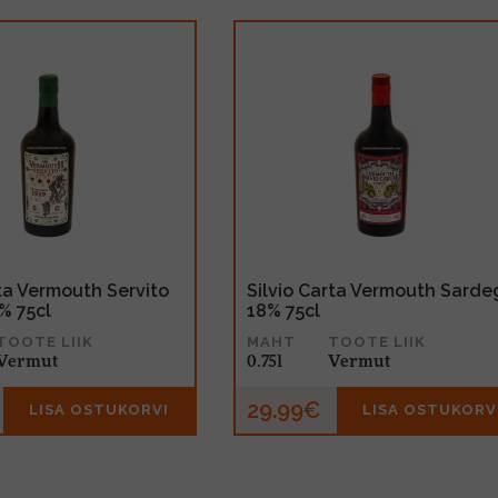
rta Vermouth Servito
Silvio Carta Vermouth Sard
% 75cl
18% 75cl
TOOTE LIIK
MAHT
TOOTE LIIK
Vermut
0.75l
Vermut
29.99€
LISA OSTUKORVI
LISA OSTUKORV