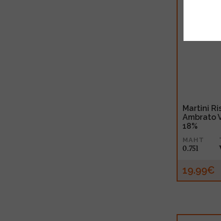
Martini R
Ambrato V
18%
MAHT
0.75l
19.99€