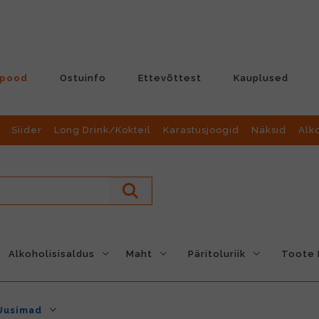
-pood
Ostuinfo
Ettevõttest
Kauplused
Siider
Long Drink/Kokteil
Karastusjoogid
Näksid
Alk
Alkoholisisaldus
Maht
Päritoluriik
Toote L
Uusimad