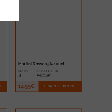
Martini Rosso 15% 100cl
MAHT
TOOTE LIIK
1l
Vermut
14.99€
I
LISA OSTUKORVI