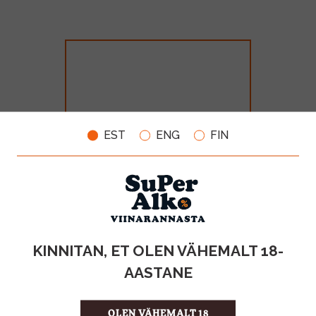
EST
ENG
FIN
Polara 53 Bitter Lemon 20cl
MAHT
TOOTE LIIK
KINNITAN, ET OLEN VÄHEMALT 18-
0.2l
Karastusjook
AASTANE
0.99€
OLEN VÄHEMALT 18