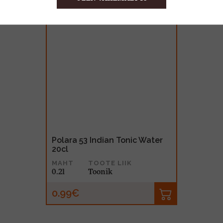
Polara 53 Indian Tonic Water
20cl
MAHT
TOOTE LIIK
0.2l
Toonik
0.99€