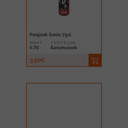
Peojook Sonic 75cl
MAHT
TOOTE LIIK
0.75l
Karastusjook
3.50€