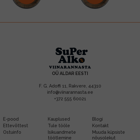
OÜ ALDAR EESTI
F. G. Adoffi 11, Rakvere, 44310
info@viinarannasta.ee
+372 555 60021
E-pood
Kauplused
Blogi
Ettevõttest
Tule tööle
Kontakt
Ostuinfo
Isikuandmete
Muuda küpsiste
töötlemine
nõusolekut