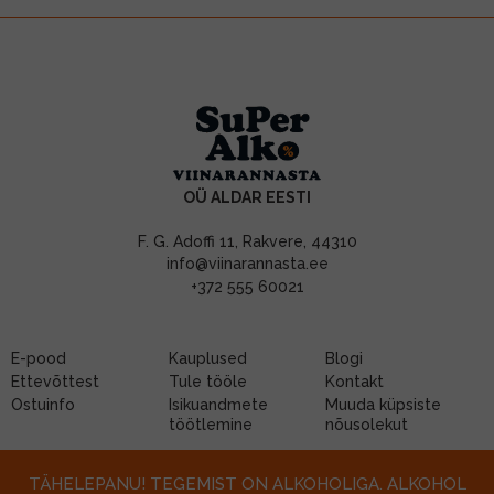
OÜ ALDAR EESTI
F. G. Adoffi 11, Rakvere, 44310
info@viinarannasta.ee
+372 555 60021
E-pood
Kauplused
Blogi
Ettevõttest
Tule tööle
Kontakt
Ostuinfo
Isikuandmete
Muuda küpsiste
töötlemine
nõusolekut
TÄHELEPANU! TEGEMIST ON ALKOHOLIGA. ALKOHOL