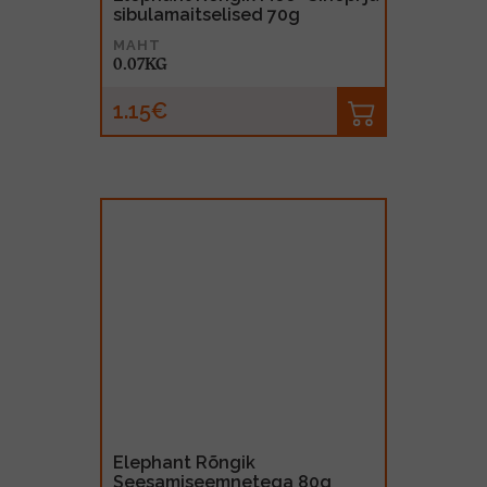
sibulamaitselised 70g
MAHT
0.07KG
1.15€
Elephant Rõngik
Seesamiseemnetega 80g