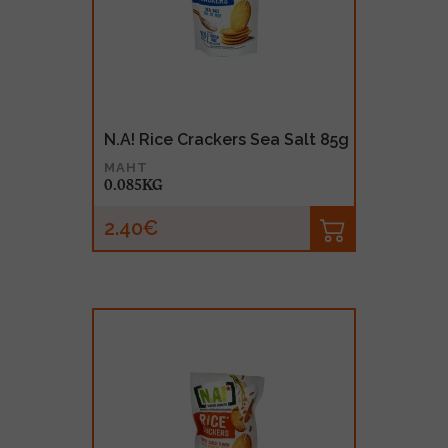
MUU PIIRITUSJOOK
GLÖGI
TEKIILA
HÕRGUTAJA
N.A! Rice Crackers Sea Salt 85g
MAHT
0.085KG
2.40€