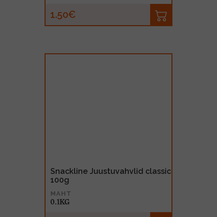
1.50€
Snackline Juustuvahvlid classic
100g
MAHT
0.1KG