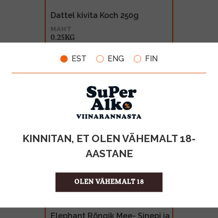
Dattel kivita Koch 250g
MAHT
0.25KG
1.99€
EST
ENG
FIN
KINNITAN, ET OLEN VÄHEMALT 18-
AASTANE
OLEN VÄHEMALT 18
Elephant Rõngik Mee- Sinepi ja