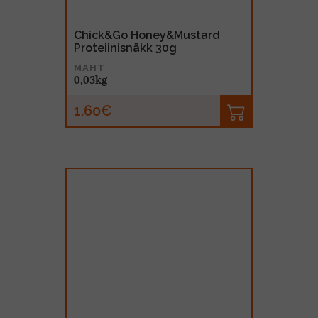
Chick&Go Honey&Mustard
Proteiinisnäkk 30g
MAHT
0,03kg
1.60€