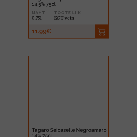
14,5% 75cl
MAHT
TOOTE LIIK
0.75l
KGT-vein
11.99€
Tagaro Seicaselle Negroamaro
14% 75cl