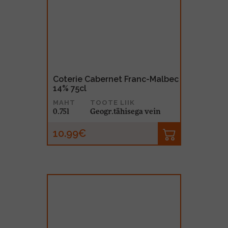
Coterie Cabernet Franc-Malbec
14% 75cl
MAHT
TOOTE LIIK
0.75l
Geogr.tähisega vein
10.99€