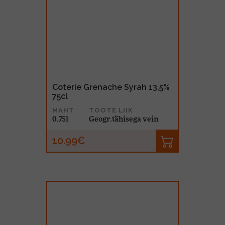
Coterie Grenache Syrah 13,5%
75cl
MAHT
TOOTE LIIK
0.75l
Geogr.tähisega vein
10.99€