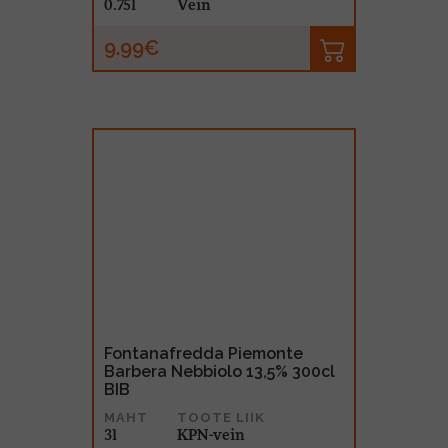
0.75l
Vein
9.99€
Fontanafredda Piemonte
Barbera Nebbiolo 13,5% 300cl
BIB
MAHT
TOOTE LIIK
3l
KPN-vein