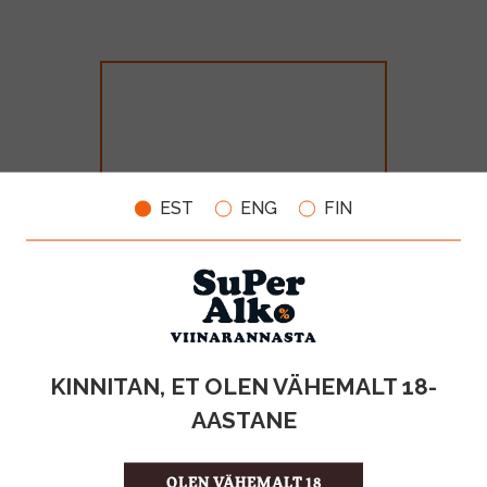
EST
ENG
FIN
Baronie Coraldo Nero Davole
13% 75cl
MAHT
TOOTE LIIK
KINNITAN, ET OLEN VÄHEMALT 18-
0.75l
KPN-vein
AASTANE
10.99€
OLEN VÄHEMALT 18