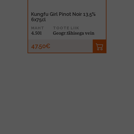
Kungfu Girl Pinot Noir 13,5%
6x75cl
MAHT
TOOTE LIIK
4.50l
Geogr.tähisega vein
47.50€