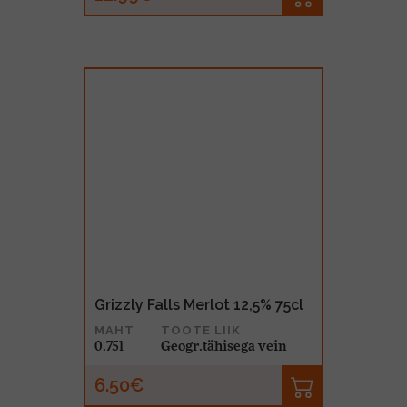
Grizzly Falls Merlot 12,5% 75cl
MAHT
TOOTE LIIK
0.75l
Geogr.tähisega vein
6.50€