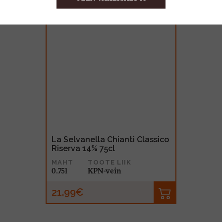
La Selvanella Chianti Classico
Riserva 14% 75cl
MAHT
TOOTE LIIK
0.75l
KPN-vein
21.99€