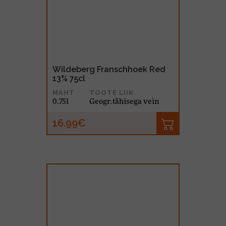
Wildeberg Franschhoek Red
13% 75cl
MAHT
TOOTE LIIK
0.75l
Geogr.tähisega vein
16.99€