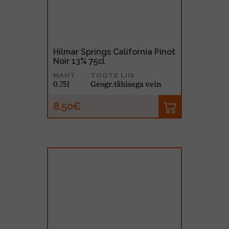
Hilmar Springs California Pinot
Noir 13% 75cl
MAHT
TOOTE LIIK
0.75l
Geogr.tähisega vein
8.50€