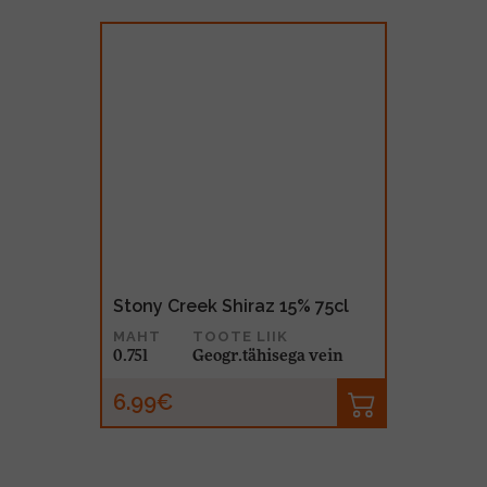
Stony Creek Shiraz 15% 75cl
MAHT
TOOTE LIIK
0.75l
Geogr.tähisega vein
6.99€