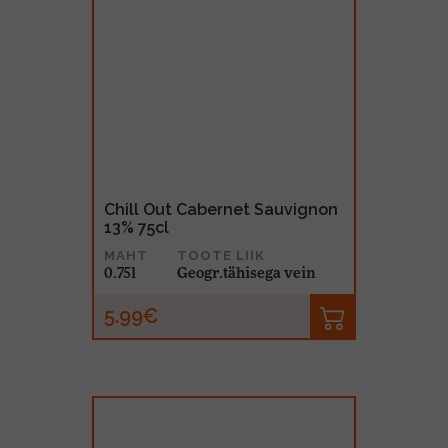
Chill Out Cabernet Sauvignon
13% 75cl
MAHT
TOOTE LIIK
0.75l
Geogr.tähisega vein
5.99€