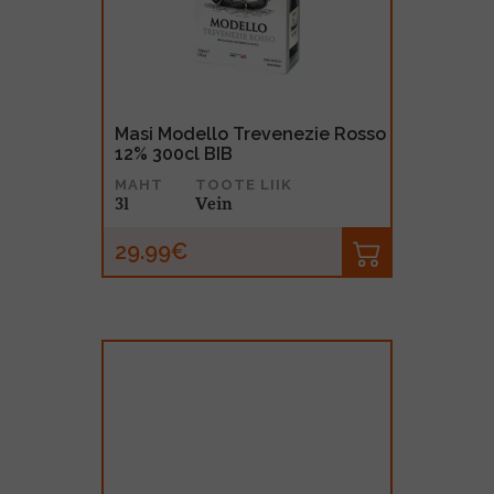
MUU PIIRITUSJOOK
GLÖGI
TEKIILA
HÕRGUTAJA
Masi Modello Trevenezie Rosso
12% 300cl BIB
MAHT
TOOTE LIIK
3l
Vein
29.99€