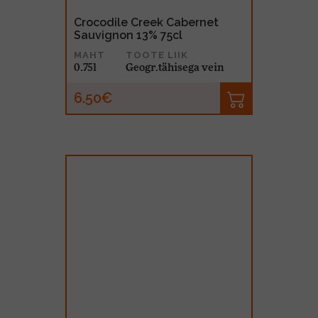
Crocodile Creek Cabernet
Sauvignon 13% 75cl
MAHT
TOOTE LIIK
0.75l
Geogr.tähisega vein
6.50€