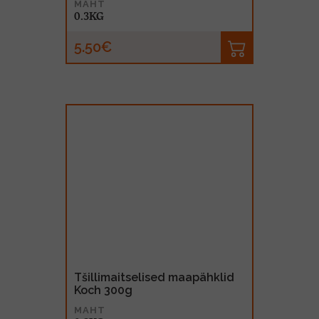
MAHT
0.3KG
5.50€
Tšillimaitselised maapähklid
Koch 300g
MAHT