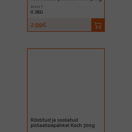
MAHT
0.3KG
2.99€
Röstitud ja soolatud
pistaatsiapähkel Koch 300g