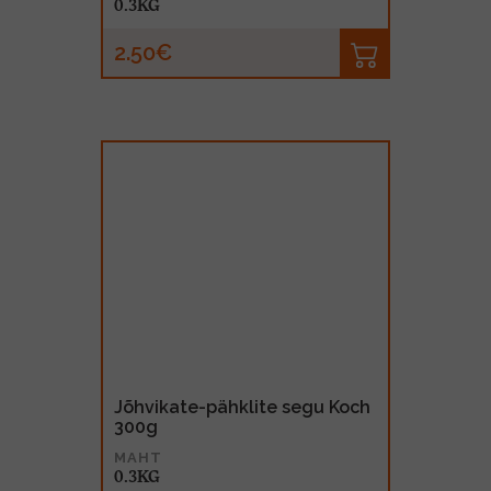
0.3KG
2.50€
Jõhvikate-pähklite segu Koch
300g
MAHT
0.3KG