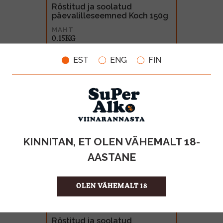
Röstitud ja soolatud
päevalilleseemned Koch 150g
MAHT
0.15KG
0.99€
EST
ENG
FIN
KINNITAN, ET OLEN VÄHEMALT 18-
AASTANE
OLEN VÄHEMALT 18
Röstitud ja soolatud