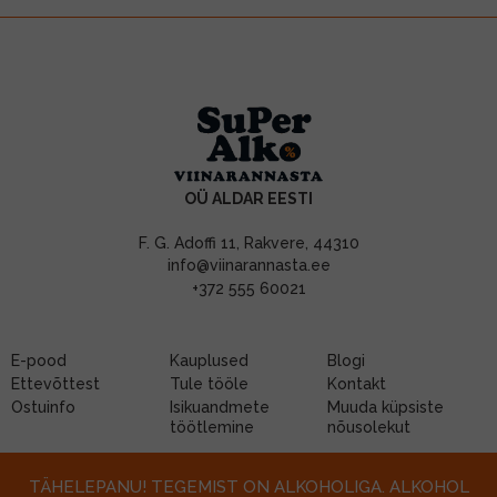
OÜ ALDAR EESTI
F. G. Adoffi 11, Rakvere, 44310
info@viinarannasta.ee
+372 555 60021
E-pood
Kauplused
Blogi
Ettevõttest
Tule tööle
Kontakt
Ostuinfo
Isikuandmete
Muuda küpsiste
töötlemine
nõusolekut
TÄHELEPANU! TEGEMIST ON ALKOHOLIGA. ALKOHOL