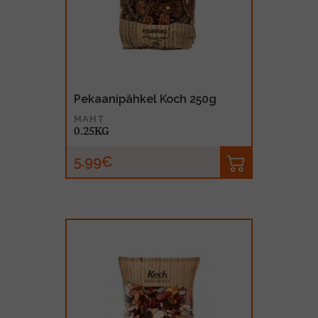
MUU PIIRITUSJOOK
GLÖGI
TEKIILA
HÕRGUTAJA
Pekaanipähkel Koch 250g
MAHT
0.25KG
5.99€