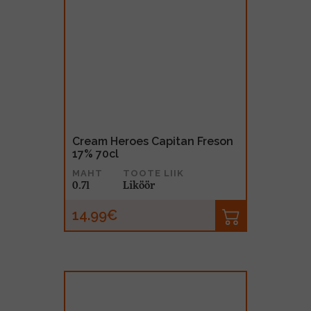
Cream Heroes Capitan Freson
17% 70cl
MAHT
TOOTE LIIK
0.7l
Liköör
14.99€