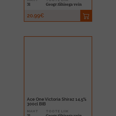
3l
Geogr.tähisega vein
20.99€
Ace One Victoria Shiraz 14,5%
300cl BIB
MAHT
TOOTE LIIK
3l
Geogr.tähisega vein