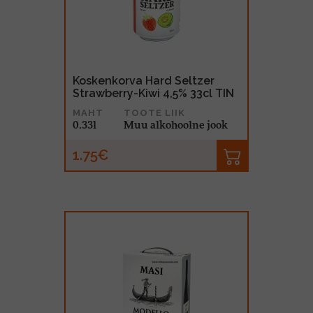
MUU PIIRITUSJOOK
GLÖGI
TEKIILA
HÕRGUTAJA
Koskenkorva Hard Seltzer
Strawberry-Kiwi 4,5% 33cl TIN
MAHT
TOOTE LIIK
0.33l
Muu alkohoolne jook
1.75€