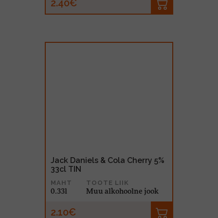
2.40€
Jack Daniels & Cola Cherry 5%
33cl TIN
MAHT
TOOTE LIIK
0.33l
Muu alkohoolne jook
2.10€