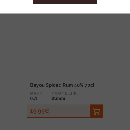
Bayou Spiced Rum 40% 70cl
MAHT
TOOTE LIIK
0.7l
Rumm
19.99€