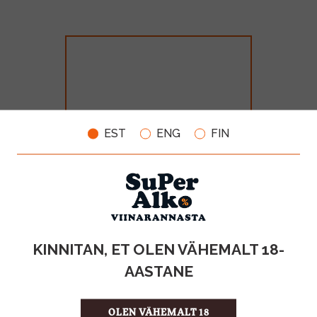
EST
ENG
FIN
Bonaparte Cognac 40% 70cl
MAHT
TOOTE LIIK
KINNITAN, ET OLEN VÄHEMALT 18-
0.7l
Cognac
AASTANE
28.99€
OLEN VÄHEMALT 18