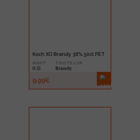
Koch XO Brandy 38% 50cl PET
MAHT
TOOTE LIIK
0.5l
Brandy
9.99€