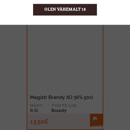
OLEN VÄHEMALT 18
Magistr Brandy XO 36% 50cl
MAHT
TOOTE LIIK
0.5l
Brandy
13.50€