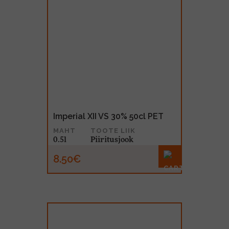
Imperial XII VS 30% 50cl PET
MAHT
TOOTE LIIK
0.5l
Piiritusjook
8.50€