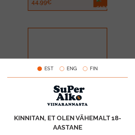
44.99€
EST
ENG
FIN
Imperial XII XO 36% 50cl
MAHT
TOOTE LIIK
KINNITAN, ET OLEN VÄHEMALT 18-
0.5l
Brandy
AASTANE
10.99€