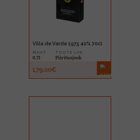
MUU PIIRITUSJOOK
GLÖGI
TEKIILA
HÕRGUTAJA
Villa de Varda 1975 40% 70cl
MAHT
TOOTE LIIK
0.7l
Piiritusjook
179.00€