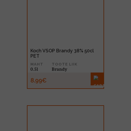
Koch VSOP Brandy 38% 50cl
PET
MAHT
TOOTE LIIK
0.5l
Brandy
8.99€