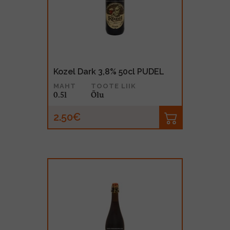
MUU PIIRITUSJOOK
GLÖGI
TEKIILA
HÕRGUTAJA
Kozel Dark 3,8% 50cl PUDEL
MAHT
TOOTE LIIK
0.5l
Õlu
2.50€