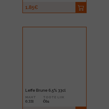
1.85€
Leffe Brune 6,5% 33cl
MAHT
TOOTE LIIK
0.33l
Õlu