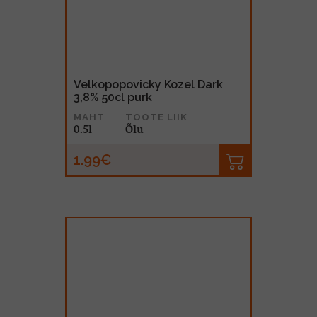
Velkopopovicky Kozel Dark
3,8% 50cl purk
MAHT
TOOTE LIIK
0.5l
Õlu
1.99€