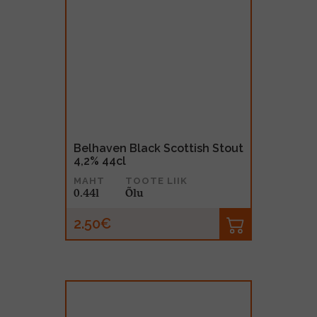
Belhaven Black Scottish Stout
4,2% 44cl
MAHT
TOOTE LIIK
0.44l
Õlu
2.50€