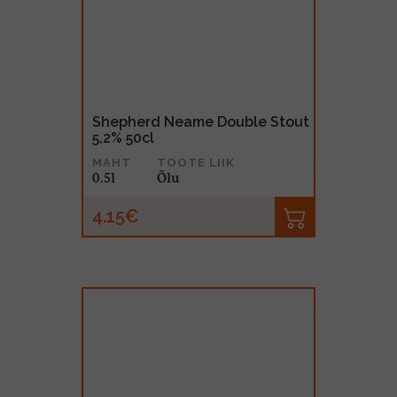
Shepherd Neame Double Stout
5,2% 50cl
MAHT
TOOTE LIIK
0.5l
Õlu
4.15€