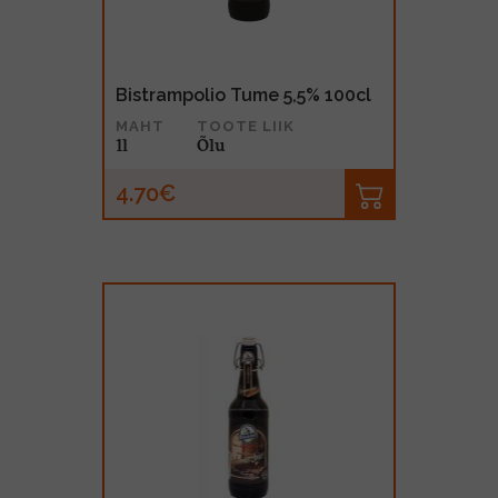
Bistrampolio Tume 5,5% 100cl
MAHT
TOOTE LIIK
1l
Õlu
4.70€