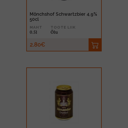
Mönchshof Schwartzbier 4,9%
50cl
MAHT
TOOTE LIIK
0.5l
Õlu
2.80€