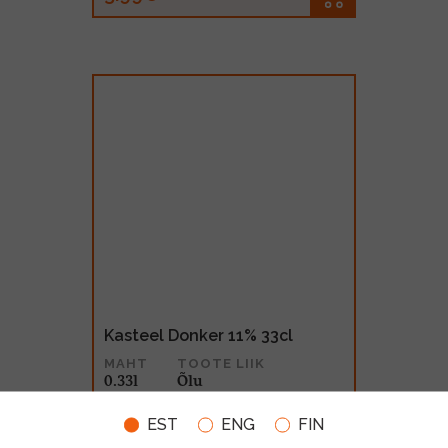
Kasteel Donker 11% 33cl
MAHT
TOOTE LIIK
0.33l
Õlu
4.25€
EST
ENG
FIN