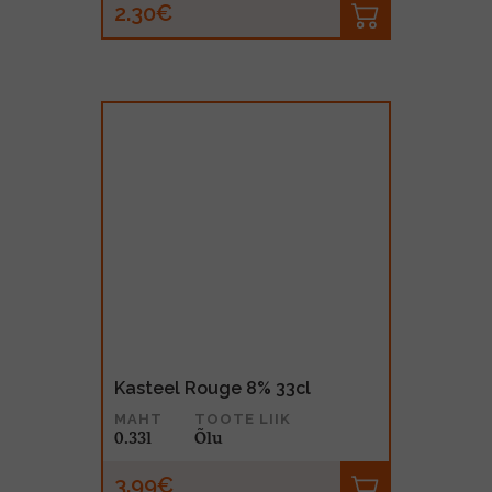
2.30€
Kasteel Rouge 8% 33cl
MAHT
TOOTE LIIK
0.33l
Õlu
3.99€