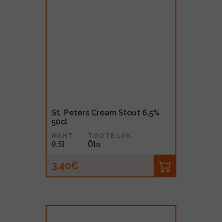
St. Peters Cream Stout 6,5%
50cl
MAHT
TOOTE LIIK
0.5l
Õlu
3.40€