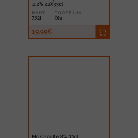
4.2% 24X33cl
MAHT
TOOTE LIIK
7.92l
Õlu
19.99€
Mc Chouffe 8% 33cl