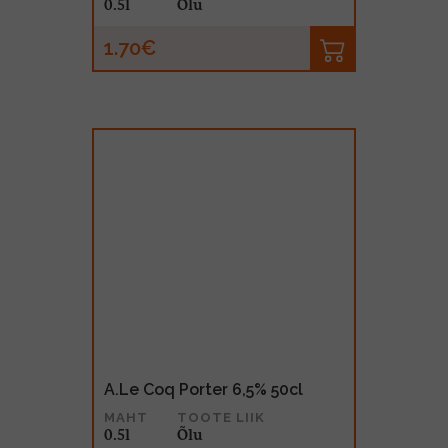
0.5l
Õlu
1.70€
A.Le Coq Porter 6,5% 50cl
MAHT
TOOTE LIIK
0.5l
Õlu