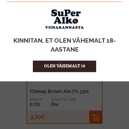
KINNITAN, ET OLEN VÄHEMALT 18-
AASTANE
OLEN VÄHEMALT 18
Chimay Brown Ale 7% 33cl
MAHT
TOOTE LIIK
0.33l
Õlu
3.70€