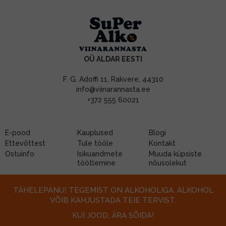
OÜ ALDAR EESTI
F. G. Adoffi 11, Rakvere, 44310
info@viinarannasta.ee
+372 555 60021
E-pood
Kauplused
Blogi
Ettevõttest
Tule tööle
Kontakt
Ostuinfo
Isikuandmete
Muuda küpsiste
töötlemine
nõusolekut
TÄHELEPANU! TEGEMIST ON ALKOHOLIGA. ALKOHOL
VÕIB KAHJUSTADA TEIE TERVIST.
KUI JOOD, ÄRA SÕIDA!