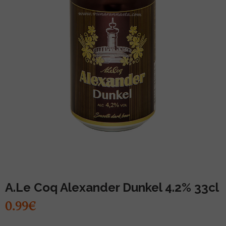
MUU PIIRITUSJOOK
GLÖGI
TEKIILA
HÕRGUTAJA
A.Le Coq Alexander Dunkel 4.2% 33cl
0.99€