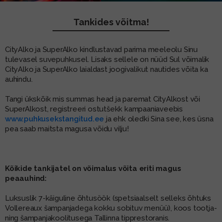
MUU PIIRITUSJOOK
GLÖGI
Tankides võitma!
TEKIILA
HÕRGUTAJA
CityAlko ja SuperAlko kindlustavad parima meeleolu Sinu
tulevasel suvepuhkusel. Lisaks sellele on nüüd Sul võimalik
CityAlko ja SuperAlko laialdast joogivalikut nautides võita ka
auhindu.
Tangi ükskõik mis summas head ja paremat CityAlkost või
SuperAlkost, registreeri ostutšekk kampaaniaveebis
www.puhkusekstangitud.ee
ja ehk oledki Sina see, kes üsna
pea saab maitsta magusa võidu vilju!
Kõikide tankijatel on võimalus võita eriti magus
peaauhind:
Luksuslik 7-käiguline õhtusöök (spetsiaalselt selleks õhtuks
Vollereaux šampanjadega kokku sobituv menüü), koos tootja-
ning šampanjakoolitusega Tallinna tipprestoranis.