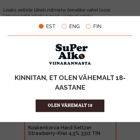
Lisaks sellele läheb mitmete õnnelike vahel loosi
kinkekaardid, piknikukorvid, veinipokaalid ja
veinitarvikutekomplektid. Tankides võidad!
EST
ENG
FIN
Kampaaniaperiood 01.07-31.07.21.
KINNITAN, ET OLEN VÄHEMALT 18-
AASTANE
OLEN VÄHEMALT 18
er
Masi Modello Treve
cl TIN
300cl BIB