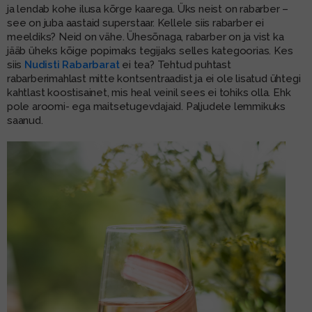
ja lendab kohe ilusa kõrge kaarega. Üks neist on rabarber –
see on juba aastaid superstaar. Kellele siis rabarber ei
meeldiks? Neid on vähe. Ühesõnaga, rabarber on ja vist ka
jääb üheks kõige popimaks tegijaks selles kategoorias. Kes
siis
Nudisti Rabarbarat
ei tea? Tehtud puhtast
rabarberimahlast mitte kontsentraadist ja ei ole lisatud ühtegi
kahtlast koostisainet, mis heal veinil sees ei tohiks olla. Ehk
pole aroomi- ega maitsetugevdajaid. Paljudele lemmikuks
saanud.