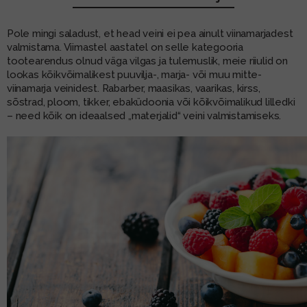
MUU PIIRITUSJOOK
GLÖGI
Pole mingi saladust, et head veini ei pea ainult viinamarjadest
valmistama. Viimastel aastatel on selle kategooria
TEKIILA
HÕRGUTAJA
tootearendus olnud väga vilgas ja tulemuslik, meie riiulid on
lookas kõikvõimalikest puuvilja-, marja- või muu mitte-
viinamarja veinidest. Rabarber, maasikas, vaarikas, kirss,
sõstrad, ploom, tikker, ebaküdoonia või kõikvõimalikud lilledki
– need kõik on ideaalsed „materjalid“ veini valmistamiseks.