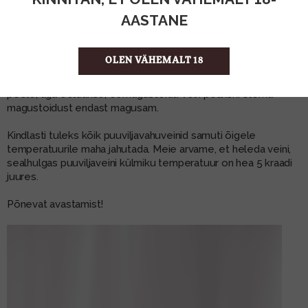
valikus. Lilled, õunad ja kirss on alati hea kombinatsioon –
AASTANE
leedulased on siin osavad. Näiteks meie riiulitel kenasti
olemas
Voruta Blossom Apple Cherry puuviljavahuvein
.
OLEN VÄHEMALT 18
Ei tahaks ka lätlasi kõrvale jätta. Nende
Cosmopolitan Diva
Passion Fruit
on samuti mõnus, kergelt kisub ikka magusa
poole, aga öeldakse, et magustoidu vein peakski olema
magustoidust endast magusam.
Kindlasti tuleks kõik puuviljavahuveinid samuti õigele
temperatuurile maha jahutada. Meie arvame, et heleda veini,
sealhulgas puuviljaveini külmiku temperatuur on hea 5 kraadi
juures.
Põnevat avastamist!