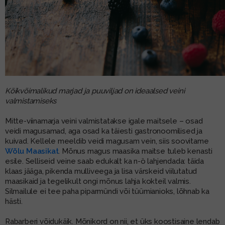
Kõikvõimalikud marjad ja puuviljad on ideaalsed veini
valmistamiseks
Mitte-viinamarja veini valmistatakse igale maitsele – osad
veidi magusamad, aga osad ka täiesti gastronoomilised ja
kuivad. Kellele meeldib veidi magusam vein, siis soovitame
Wõlu Maasikat
. Mõnus magus maasika maitse tuleb kenasti
esile. Selliseid veine saab edukalt ka n-ö lahjendada: täida
klaas jääga, pikenda mulliveega ja lisa värskeid viilutatud
maasikaid ja tegelikult ongi mõnus lahja kokteil valmis.
Silmailule ei tee paha piparmündi või tüümianioks, lõhnab ka
hästi.
Rabarberi võidukäik. Mõnikord on nii, et üks koostisaine lendab