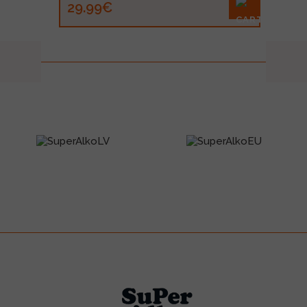
29.99€
prev
next