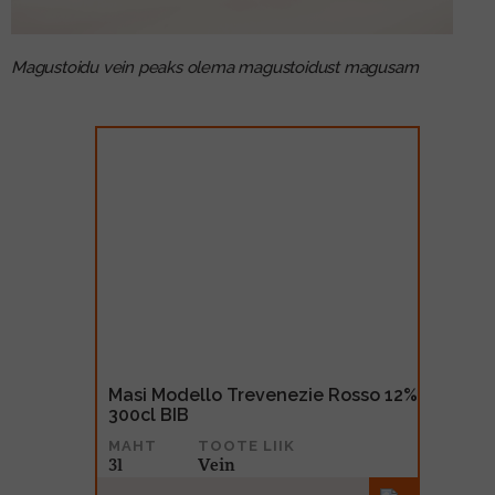
Magustoidu vein peaks olema magustoidust magusam
Masi Modello Trevenezie Rosso 12%
300cl BIB
MAHT
TOOTE LIIK
3l
Vein