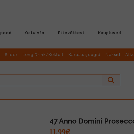
-pood
Ostuinfo
Ettevõttest
Kauplused
Siider
Long Drink/Kokteil
Karastusjoogid
Näksid
Alk
47 Anno Domini Prosecco
11.99€