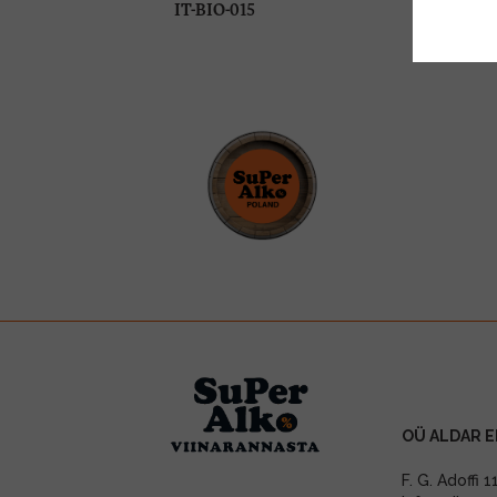
IT-BIO-015
OÜ ALDAR E
F. G. Adoffi 