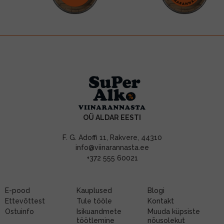
OÜ ALDAR EESTI
F. G. Adoffi 11, Rakvere, 44310
info@viinarannasta.ee
+372 555 60021
E-pood
Kauplused
Blogi
Ettevõttest
Tule tööle
Kontakt
Ostuinfo
Isikuandmete
Muuda küpsiste
töötlemine
nõusolekut