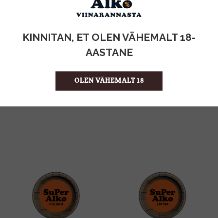
KOGUS:
KINNITAN, ET OLEN VÄHEMALT 18-
33%
ALKOHOLISISALDUS
AASTANE
0.7l
MAHT
Itaalia
PÄRITOLURIIK
Liköör
TOOTE LIIK
OLEN VÄHEMALT 18
57.13 €/l
ÜHIKU HIND
8005765970836
KOOD