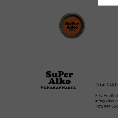
OÜ ALDAR E
F. G. Adoffi 
info@viinara
+372 555 60