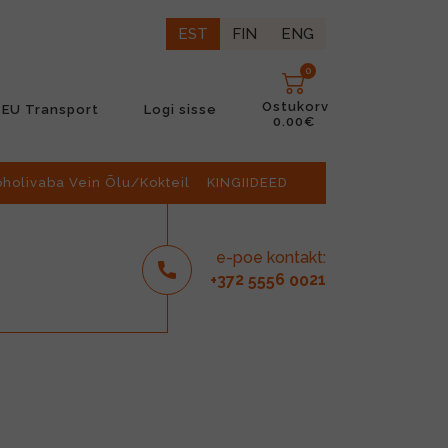
EST
FIN
ENG
0
Ostukorv
EU Transport
Logi sisse
0.00€
oholivaba Vein Õlu/Kokteil
KINGIIDEED
e-poe kontakt:
2
6
21
+37
555
00