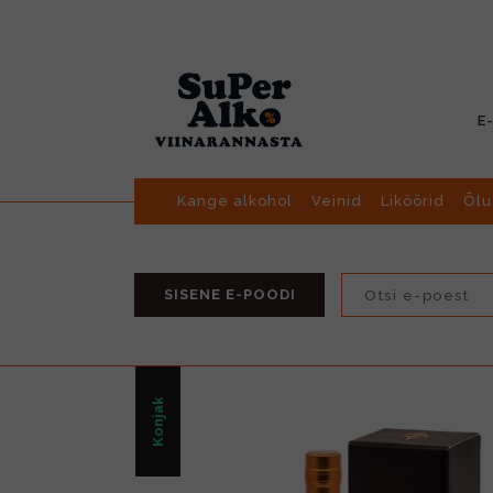
E
Kange alkohol
Veinid
Liköörid
Õlu
SISENE E-POODI
Konjak