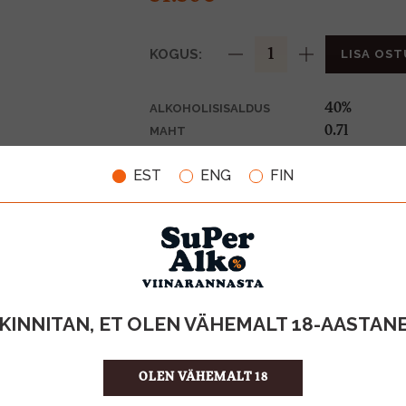
KOGUS:
LISA OST
40%
ALKOHOLISISALDUS
0.7l
MAHT
Prantsusma
PÄRITOLURIIK
EST
ENG
FIN
Cognac
TOOTE LIIK
73.57 €/l
ÜHIKU HIND
3428681001
KOOD
6
KOGUS KASTIS
KINNITAN, ET OLEN VÄHEMALT 18-AASTAN
OLEN VÄHEMALT 18