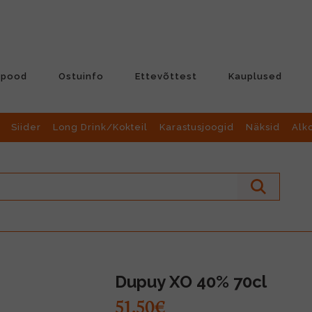
-pood
Ostuinfo
Ettevõttest
Kauplused
Siider
Long Drink/Kokteil
Karastusjoogid
Näksid
Alk
Dupuy XO 40% 70cl
51.50€