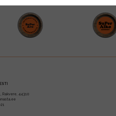
ESTI
11, Rakvere, 44310
nnasta.ee
021