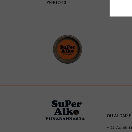
FR-BIO-10
OÜ ALDAR E
F. G. Adoffi 