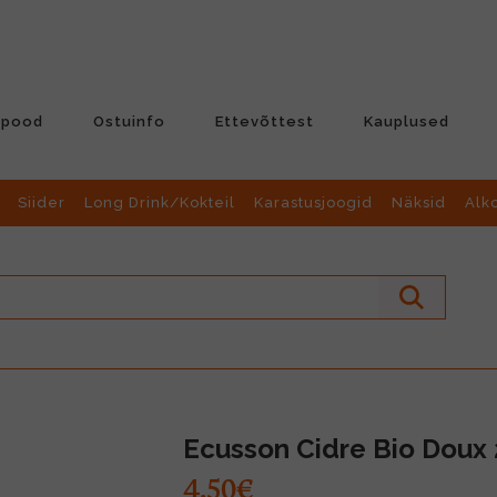
-pood
Ostuinfo
Ettevõttest
Kauplused
Siider
Long Drink/Kokteil
Karastusjoogid
Näksid
Alk
Ecusson Cidre Bio Doux 
4.50€