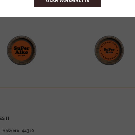
OLEN VÄHEMALT 18
ESTI
11, Rakvere, 44310