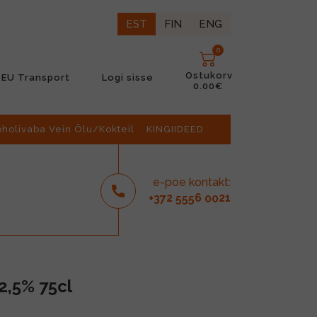
EST
FIN
ENG
0
Ostukorv
EU Transport
Logi sisse
0.00€
oholivaba Vein Õlu/Kokteil
KINGIIDEED
e-poe kontakt:
2
6
21
+37
555
00
2,5% 75cl