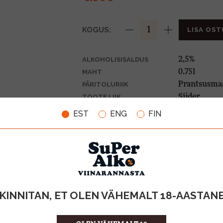
KOGUS:
LISA OST
2,5%
ALKOHOLISISALDUS
0.75l
MAHT
Prantsusma
PÄRITOLURIIK
Siider
TOOTE LIIK
0,10€
PANT
EST
ENG
FIN
6.00 €/l
ÜHIKU HIND
4742024130
KOOD
6
KOGUS KASTIS
KINNITAN, ET OLEN VÄHEMALT 18-AASTAN