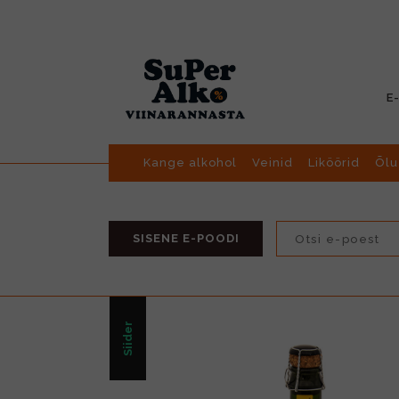
E
Kange alkohol
Veinid
Liköörid
Õlu
SISENE E-POODI
Siider