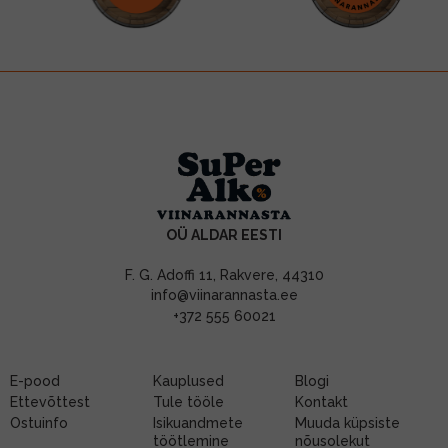
OÜ ALDAR EESTI
F. G. Adoffi 11, Rakvere, 44310
info@viinarannasta.ee
+372 555 60021
E-pood
Kauplused
Blogi
Ettevõttest
Tule tööle
Kontakt
Ostuinfo
Isikuandmete
Muuda küpsiste
töötlemine
nõusolekut