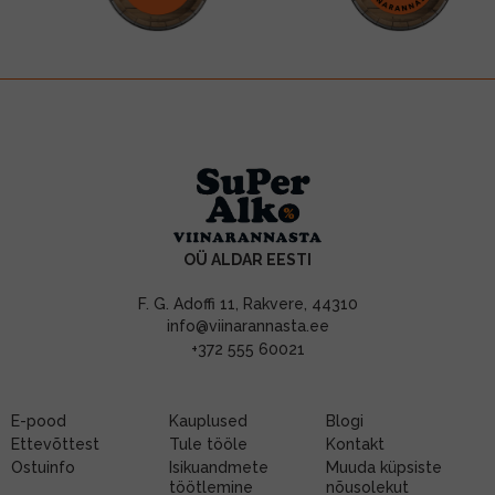
OÜ ALDAR EESTI
F. G. Adoffi 11, Rakvere, 44310
info@viinarannasta.ee
+372 555 60021
E-pood
Kauplused
Blogi
Ettevõttest
Tule tööle
Kontakt
Ostuinfo
Isikuandmete
Muuda küpsiste
töötlemine
nõusolekut