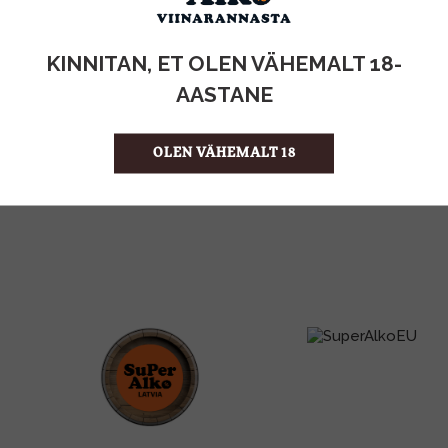
KOGUS:
KINNITAN, ET OLEN VÄHEMALT 18-
0.45KG
MAHT
AASTANE
Saksamaa
PÄRITOLURIIK
11.09 €/KG
ÜHIKU HIND
OLEN VÄHEMALT 18
4001686304792
KOOD
10
KOGUS KASTIS