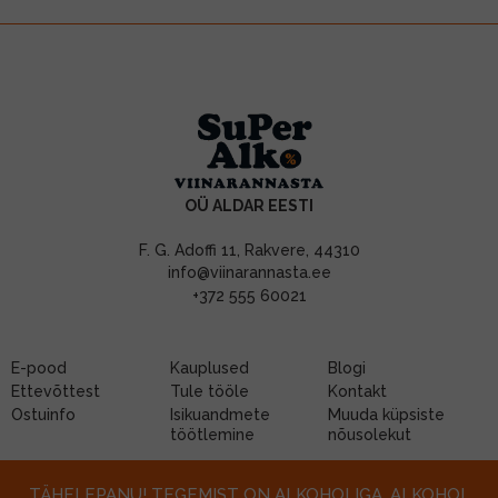
OÜ ALDAR EESTI
F. G. Adoffi 11, Rakvere, 44310
info@viinarannasta.ee
+372 555 60021
E-pood
Kauplused
Blogi
Ettevõttest
Tule tööle
Kontakt
Ostuinfo
Isikuandmete
Muuda küpsiste
töötlemine
nõusolekut
TÄHELEPANU! TEGEMIST ON ALKOHOLIGA. ALKOHOL