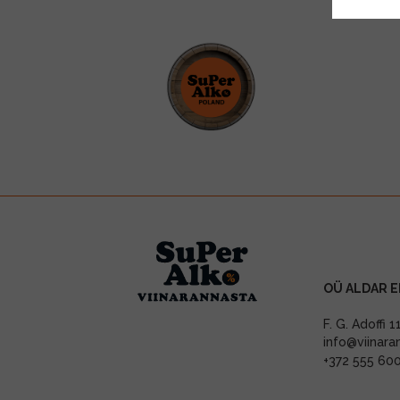
OÜ ALDAR E
F. G. Adoffi 
info@viinara
+372 555 60