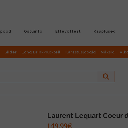
-pood
Ostuinfo
Ettevõttest
Kauplused
Siider
Long Drink/Kokteil
Karastusjoogid
Näksid
Alk
Laurent Lequart Coeur 
149.99€