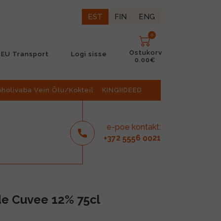
EST
FIN
ENG
0
Ostukorv
EU Transport
Logi sisse
0.00€
oholivaba Vein Õlu/Kokteil
KINGIIDEED
e-poe kontakt:
2
6
21
+37
555
00
de Cuvee 12% 75cl