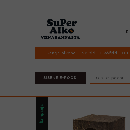
E
Kange alkohol
Veinid
Liköörid
Õlu
SISENE E-POODI
Šampanja