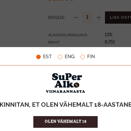
KOGUS:
LISA OST
12%
ALKOHOLISISALDUS
0.75l
MAHT
Prantsusma
PÄRITOLURIIK
EST
ENG
FIN
KPN-kvalite
TOOTE LIIK
199.99 €/l
ÜHIKU HIND
3760048050
KOOD
6
KOGUS KASTIS
KINNITAN, ET OLEN VÄHEMALT 18-AASTAN
OLEN VÄHEMALT 18