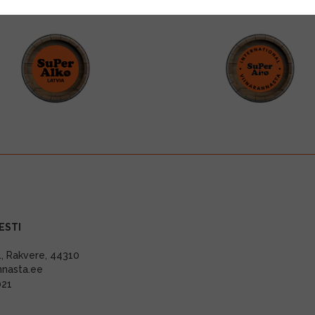
ESTI
11, Rakvere, 44310
nnasta.ee
021