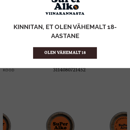
KOGUS:
KINNITAN, ET OLEN VÄHEMALT 18-
12,5%
ALKOHOLISISALDUS
AASTANE
0.75l
MAHT
Prantsusmaa
PÄRITOLURIIK
OLEN VÄHEMALT 18
KPN-kvaliteetvahuvein
TOOTE LIIK
478.67 €/l
ÜHIKU HIND
3114080721452
KOOD