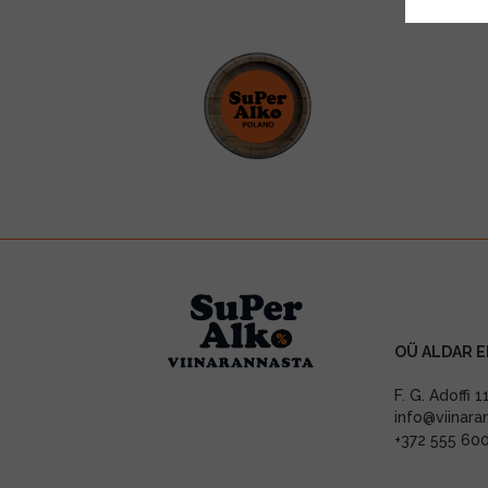
OÜ ALDAR E
F. G. Adoffi 
info@viinara
+372 555 60