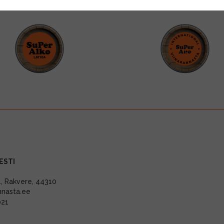
ESTI
11, Rakvere, 44310
nnasta.ee
021