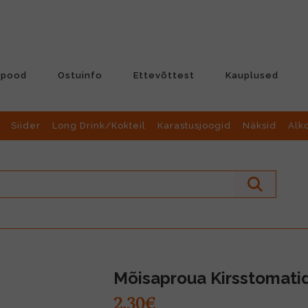
-pood
Ostuinfo
Ettevõttest
Kauplused
Siider
Long Drink/Kokteil
Karastusjoogid
Näksid
Alk
Mõisaproua Kirsstomatid
2.30€