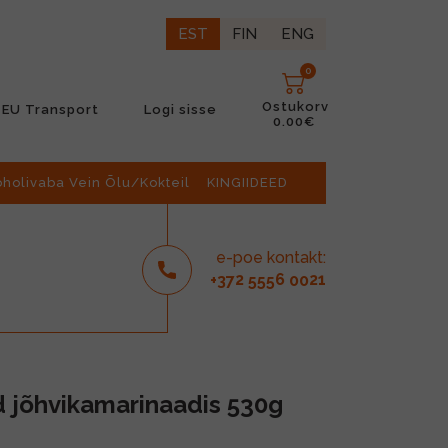
EST
FIN
ENG
0
Ostukorv
EU Transport
Logi sisse
0.00€
oholivaba Vein Õlu/Kokteil
KINGIIDEED
e-poe kontakt:
2
6
21
+37
555
00
 jõhvikamarinaadis 530g