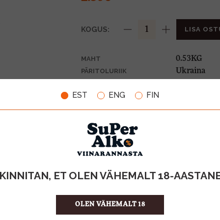
KOGUS:
LISA OST
0.53KG
MAHT
Ukraina
PÄRITOLURIIK
4.34 €/KG
ÜHIKU HIND
EST
ENG
FIN
4748001005
KOOD
6
KOGUS KASTIS
KINNITAN, ET OLEN VÄHEMALT 18-AASTAN
OLEN VÄHEMALT 18