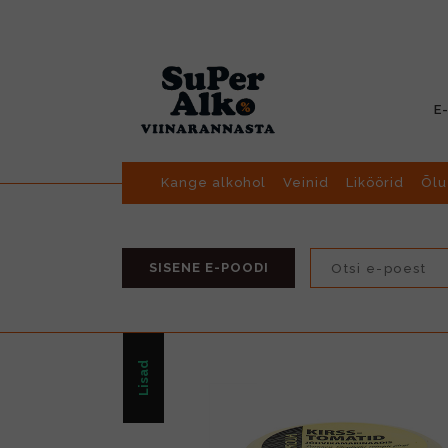
E
Kange alkohol
Veinid
Liköörid
Õlu
SISENE E-POODI
Lisad