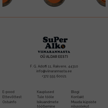
OÜ ALDAR EESTI
F. G. Adoffi 11, Rakvere, 44310
info@viinarannasta.ee
+372 555 60021
E-pood
Kauplused
Blogi
Ettevõttest
Tule tööle
Kontakt
Ostuinfo
Isikuandmete
Muuda küpsiste
töötlemine
nõusolekut