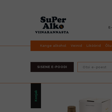
E
Kange alkohol
Veinid
Liköörid
Õlu
SISENE E-POODI
Konjak