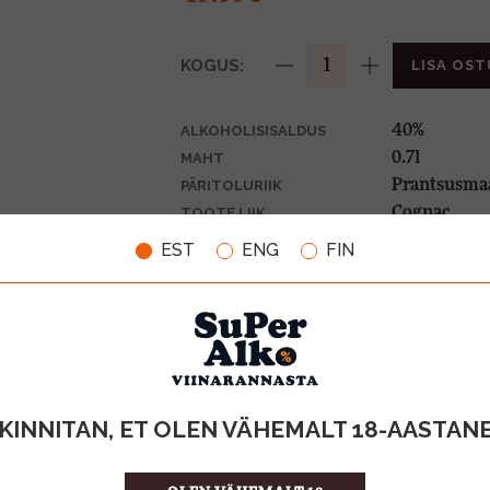
KOGUS:
LISA OST
40%
ALKOHOLISISALDUS
0.7l
MAHT
Prantsusma
PÄRITOLURIIK
Cognac
TOOTE LIIK
71.41 €/l
ÜHIKU HIND
EST
ENG
FIN
3760045042
KOOD
6
KOGUS KASTIS
KINNITAN, ET OLEN VÄHEMALT 18-AASTAN