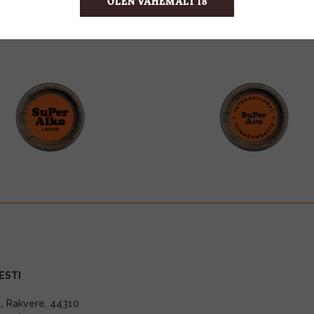
OLEN VÄHEMALT 18
ESTI
11, Rakvere, 44310