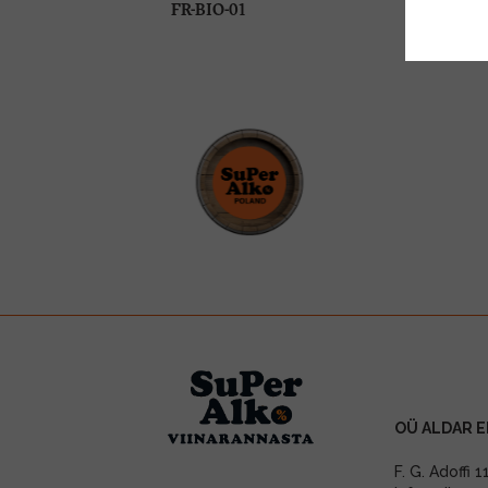
FR-BIO-01
OÜ ALDAR E
F. G. Adoffi 