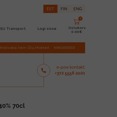
EST
FIN
ENG
0
Ostukorv
EU Transport
Logi sisse
0.00€
oholivaba Vein Õlu/Kokteil
KINGIIDEED
e-poe kontakt:
2
6
21
+37
555
00
 40% 70cl