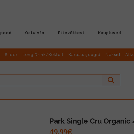
-pood
Ostuinfo
Ettevõttest
Kauplused
Siider
Long Drink/Kokteil
Karastusjoogid
Näksid
Alk
Park Single Cru Organic
49.99€