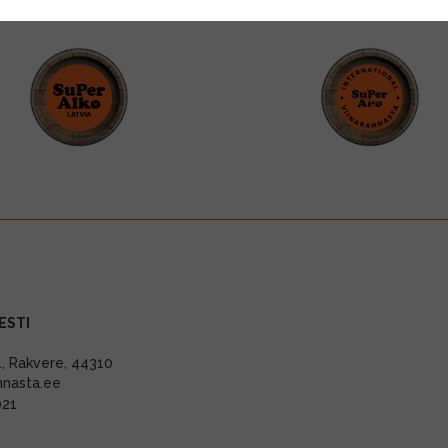
ESTI
11, Rakvere, 44310
nnasta.ee
021