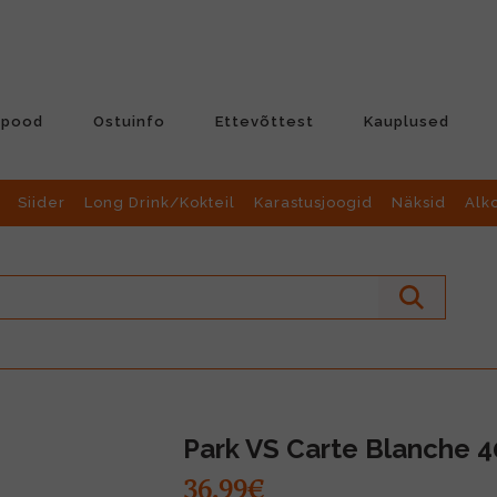
-pood
Ostuinfo
Ettevõttest
Kauplused
Siider
Long Drink/Kokteil
Karastusjoogid
Näksid
Alk
Park VS Carte Blanche 4
36.99€