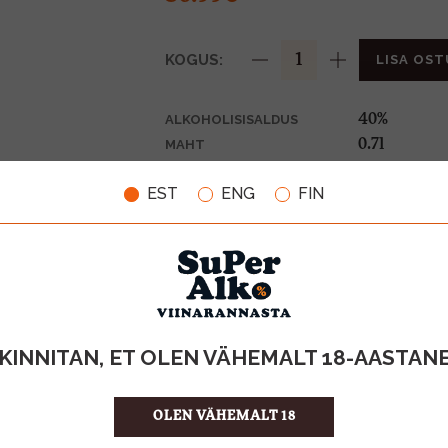
KOGUS:
LISA OST
40%
ALKOHOLISISALDUS
0.7l
MAHT
Prantsusma
PÄRITOLURIIK
EST
ENG
FIN
Cognac
TOOTE LIIK
52.84 €/l
ÜHIKU HIND
3760045041
KOOD
6
KOGUS KASTIS
KINNITAN, ET OLEN VÄHEMALT 18-AASTAN
OLEN VÄHEMALT 18