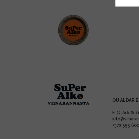
OÜ ALDAR E
F. G. Adoffi 
info@viinara
+372 555 60