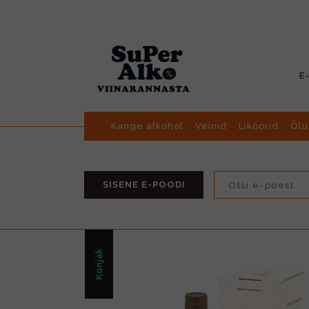
E
Kange alkohol
Veinid
Liköörid
Õlu
SISENE E-POODI
Konjak