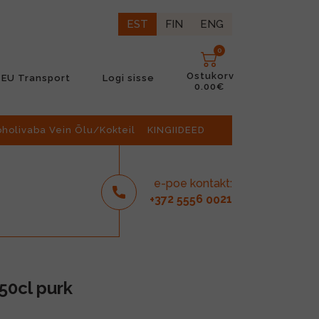
EST
FIN
ENG
0
Ostukorv
EU Transport
Logi sisse
0.00€
oholivaba Vein Õlu/Kokteil
KINGIIDEED
e-poe kontakt:
2
6
21
+37
555
00
50cl purk