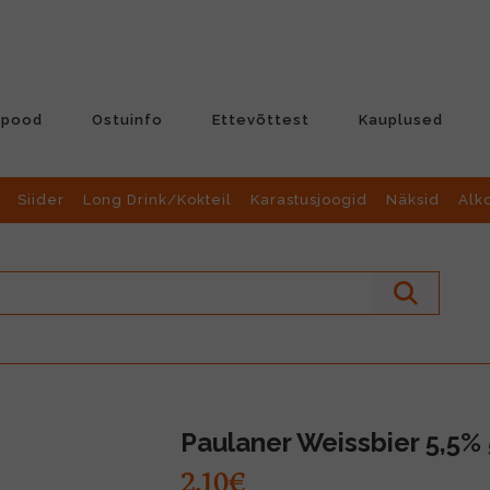
-pood
Ostuinfo
Ettevõttest
Kauplused
Siider
Long Drink/Kokteil
Karastusjoogid
Näksid
Alk
Paulaner Weissbier 5,5% 
2.10€