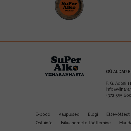
OÜ ALDAR E
F. G. Adoffi 
info@viinara
+372 555 60
E-pood
Kauplused
Blogi
Ettevõttest
Ostuinfo
Isikuandmete töötlemine
Muuda