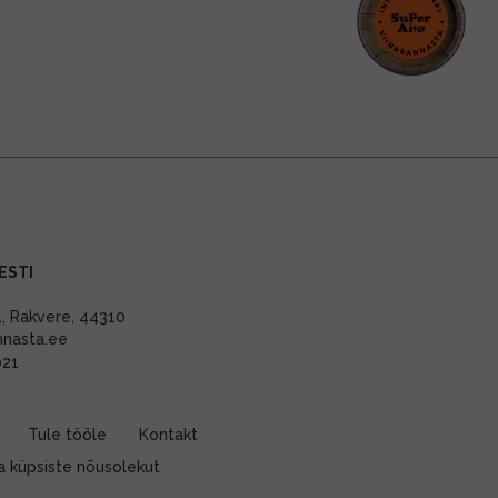
ESTI
11, Rakvere, 44310
nnasta.ee
021
Tule tööle
Kontakt
 küpsiste nõusolekut