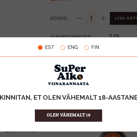
KOGUS:
LISA OST
5,5%
ALKOHOLISISALDUS
0.5l
MAHT
EST
ENG
FIN
Saksamaa
PÄRITOLURIIK
Õlu
TOOTE LIIK
0,10€
PANT
4.20 €/l
ÜHIKU HIND
4066600601
KOOD
24
KOGUS KASTIS
KINNITAN, ET OLEN VÄHEMALT 18-AASTAN
OLEN VÄHEMALT 18