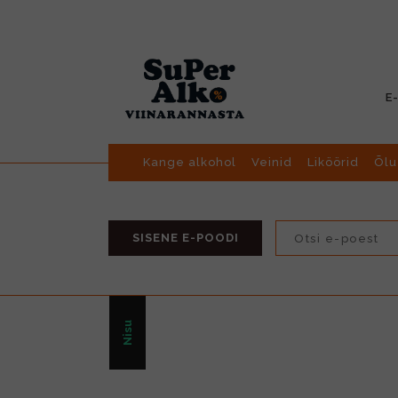
E
Kange alkohol
Veinid
Liköörid
Õlu
SISENE E-POODI
Nisu