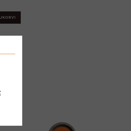
UKORVI
920
E