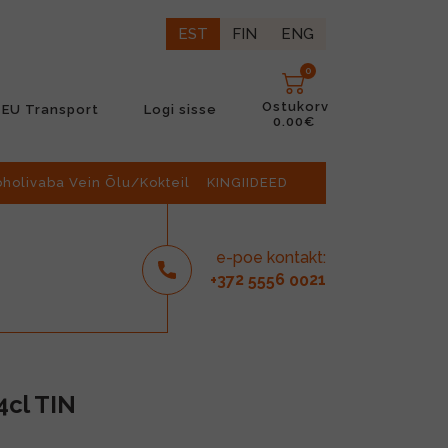
EST
FIN
ENG
0
Ostukorv
EU Transport
Logi sisse
0.00€
oholivaba Vein Õlu/Kokteil
KINGIIDEED
e-poe kontakt:
2
6
21
+37
555
00
4cl TIN