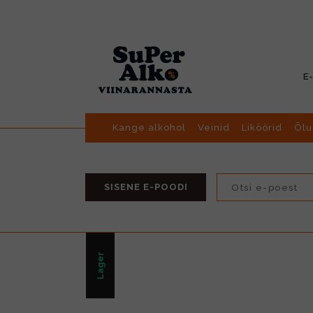
E
Kange alkohol
Veinid
Liköörid
Õlu
SISENE E-POODI
Lager