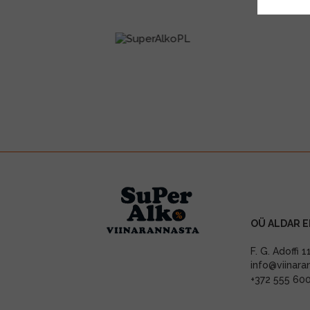
OÜ ALDAR E
F. G. Adoffi 
info@viinara
+372 555 60