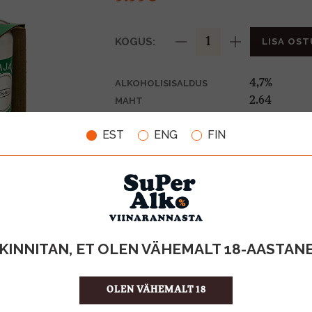
KOGUS:
LISA OST
4,7%
ALKOHOLISISALDUS
2.64
MAHT
Eesti
PÄRITOLURIIK
EST
ENG
FIN
Õlu
TOOTE LIIK
0,60€
PANT
3.78 €/
ÜHIKU HIND
4742976017
KOOD
6
KOGUS KASTIS
KINNITAN, ET OLEN VÄHEMALT 18-AASTAN
OLEN VÄHEMALT 18