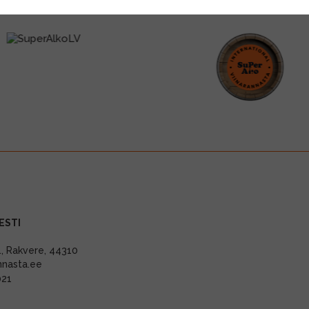
ESTI
11, Rakvere, 44310
nnasta.ee
021