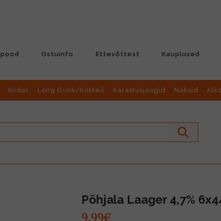
-pood
Ostuinfo
Ettevõttest
Kauplused
Siider
Long Drink/Kokteil
Karastusjoogid
Näksid
Alk
Põhjala Laager 4,7% 6x4
9.99€