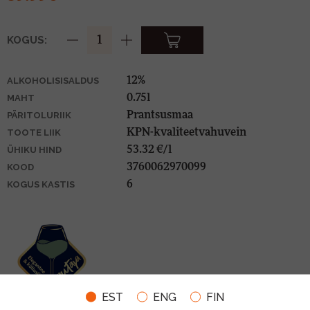
KOGUS:
12%
ALKOHOLISISALDUS
0.75l
MAHT
Prantsusmaa
PÄRITOLURIIK
KPN-kvaliteetvahuvein
TOOTE LIIK
53.32 €/l
ÜHIKU HIND
3760062970099
KOOD
6
KOGUS KASTIS
EST
ENG
FIN