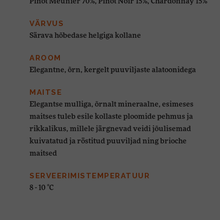
Pinot Meunier 70%, Pinot Noir 15%, Chardonnay 15%
VÄRVUS
Särava hõbedase helgiga kollane
AROOM
Elegantne, õrn, kergelt puuviljaste alatoonidega
MAITSE
Elegantse mulliga, õrnalt mineraalne, esimeses
maitses tuleb esile kollaste ploomide pehmus ja
rikkalikus, millele järgnevad veidi jõulisemad
kuivatatud ja röstitud puuviljad ning brioche
maitsed
SERVEERIMISTEMPERATUUR
8 - 10 °C