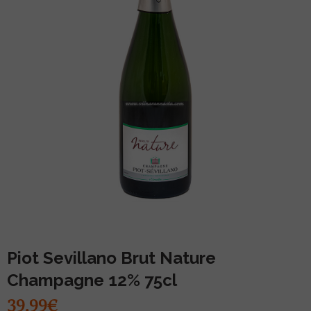
MUU PIIRITUSJOOK
GLÖGI
TEKIILA
HÕRGUTAJA
Piot Sevillano Brut Nature
Champagne 12% 75cl
39.99€