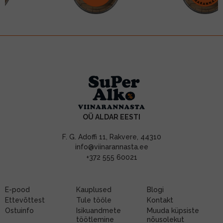
OÜ ALDAR EESTI
F. G. Adoffi 11, Rakvere, 44310
info@viinarannasta.ee
+372 555 60021
E-pood
Kauplused
Blogi
Ettevõttest
Tule tööle
Kontakt
Ostuinfo
Isikuandmete
Muuda küpsiste
töötlemine
nõusolekut