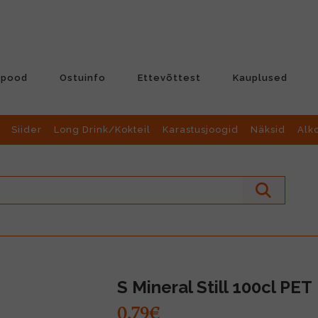
-pood
Ostuinfo
Ettevõttest
Kauplused
Siider
Long Drink/Kokteil
Karastusjoogid
Näksid
Alk
S Mineral Still 100cl PET
0.79€