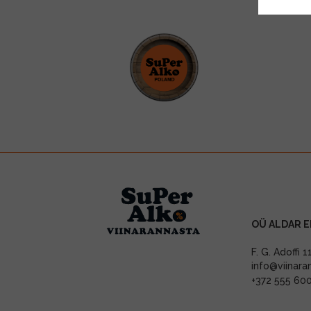
OÜ ALDAR E
F. G. Adoffi 
info@viinara
+372 555 60