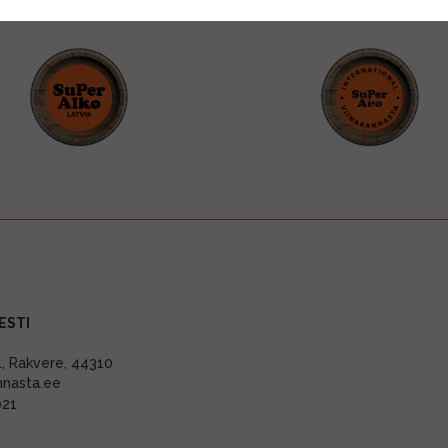
ESTI
11, Rakvere, 44310
nnasta.ee
021