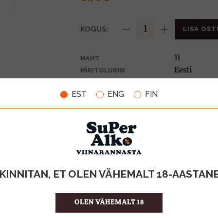
KOGUS:
LISA OST
1l
MAHT
Eesti
PÄRITOLURIIK
Vesi
TOOTE LIIK
EST
ENG
FIN
0,10€
PANT
0.79 €/l
ÜHIKU HIND
4742464000
KOOD
KINNITAN, ET OLEN VÄHEMALT 18-AASTAN
OLEN VÄHEMALT 18