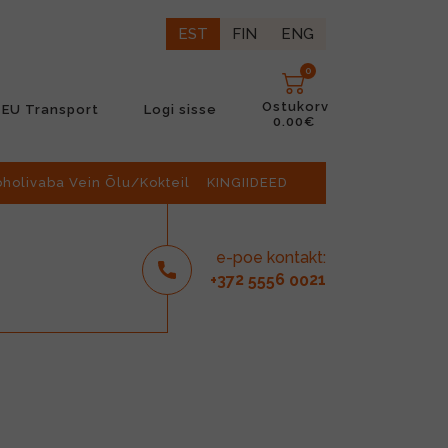
EST
FIN
ENG
0
Ostukorv
EU Transport
Logi sisse
0.00€
oholivaba Vein Õlu/Kokteil
KINGIIDEED
e-poe kontakt:
2
6
21
+37
555
00