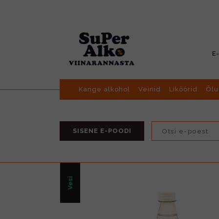
E
Kange alkohol
Veinid
Liköörid
Õlu
SISENE E-POODI
Vesi