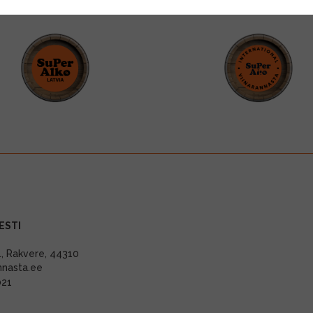
ESTI
11, Rakvere, 44310
nnasta.ee
021