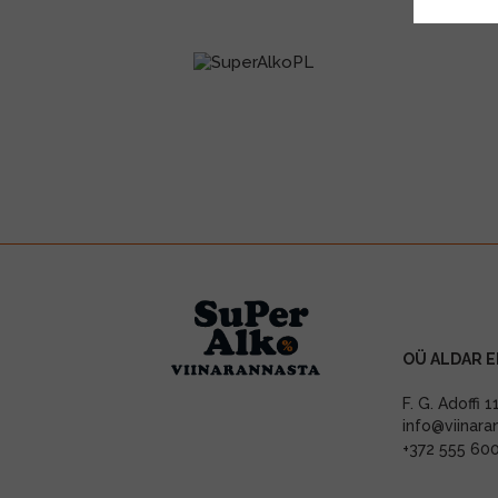
OÜ ALDAR E
F. G. Adoffi 
info@viinara
+372 555 60