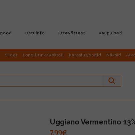
-pood
Ostuinfo
Ettevõttest
Kauplused
Siider
Long Drink/Kokteil
Karastusjoogid
Näksid
Alk
Uggiano Vermentino 13%
7.99€