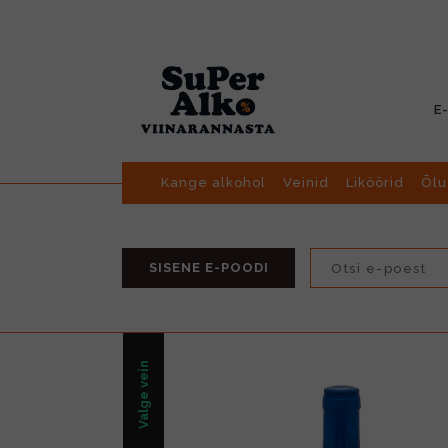
E
Kange alkohol
Veinid
Liköörid
Õlu
SISENE E-POODI
Valge vein