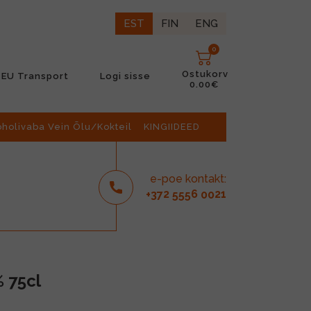
EST
FIN
ENG
0
Ostukorv
EU Transport
Logi sisse
0.00€
oholivaba Vein Õlu/Kokteil
KINGIIDEED
e-poe kontakt:
2
6
21
+37
555
00
 75cl