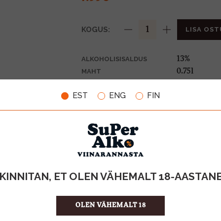
KOGUS:
LISA OST
13%
ALKOHOLISISALDUS
0.75l
MAHT
Itaalia
PÄRITOLURIIK
EST
ENG
FIN
KGT-vein
TOOTE LIIK
10.65 €/l
ÜHIKU HIND
8006600101
KOOD
6
KOGUS KASTIS
KINNITAN, ET OLEN VÄHEMALT 18-AASTAN
OLEN VÄHEMALT 18