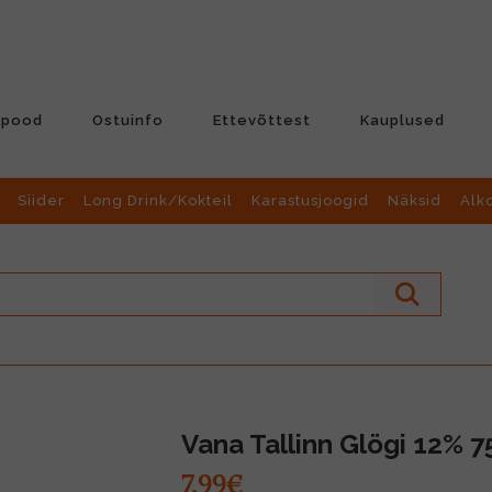
-pood
Ostuinfo
Ettevõttest
Kauplused
Siider
Long Drink/Kokteil
Karastusjoogid
Näksid
Alk
Vana Tallinn Glögi 12% 7
7.99€