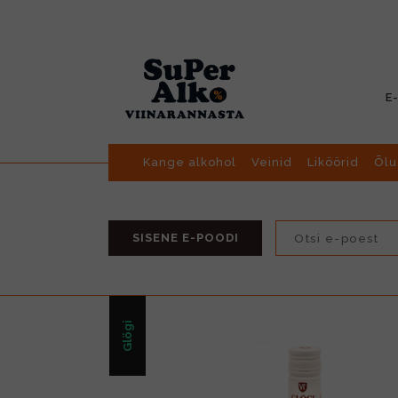
E
Kange alkohol
Veinid
Liköörid
Õlu
SISENE E-POODI
Glögi