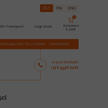
EST
FIN
ENG
0
Ostukorv
EU Transport
Logi sisse
0.00€
oholivaba Vein Õlu/Kokteil
KINGIIDEED
e-poe kontakt:
2
6
21
+37
555
00
5cl