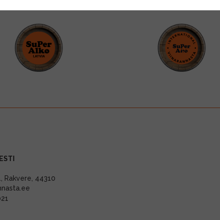
ESTI
11, Rakvere, 44310
nnasta.ee
021