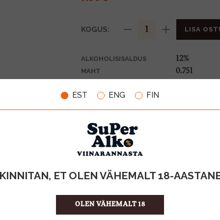
KOGUS:
LISA OST
12%
ALKOHOLISISALDUS
0.75l
MAHT
Eesti
PÄRITOLURIIK
EST
ENG
FIN
Muu alkoho
TOOTE LIIK
10.65 €/l
ÜHIKU HIND
4740050007
KOOD
8
KOGUS KASTIS
KINNITAN, ET OLEN VÄHEMALT 18-AASTAN
OLEN VÄHEMALT 18