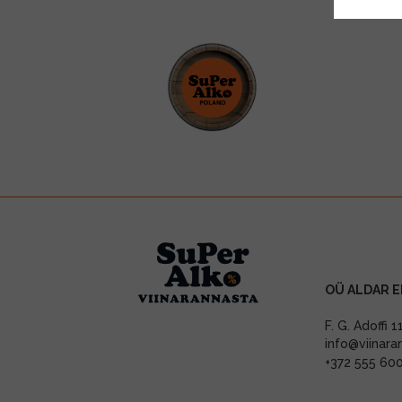
OÜ ALDAR E
F. G. Adoffi 
info@viinara
+372 555 60