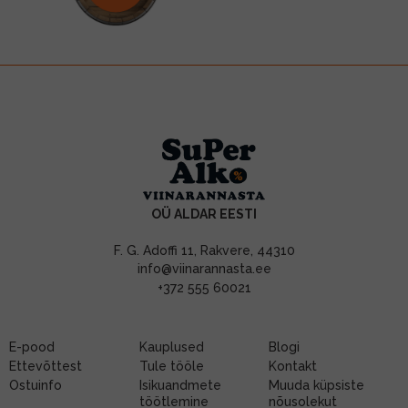
OÜ ALDAR EESTI
F. G. Adoffi 11, Rakvere, 44310
info@viinarannasta.ee
+372 555 60021
E-pood
Kauplused
Blogi
Ettevõttest
Tule tööle
Kontakt
Ostuinfo
Isikuandmete
Muuda küpsiste
töötlemine
nõusolekut