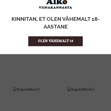
KOGUS:
KINNITAN, ET OLEN VÄHEMALT 18-
0.75l
MAHT
AASTANE
Vitamiinijook
TOOTE LIIK
0,10€
PANT
1.87 €/l
ÜHIKU HIND
OLEN VÄHEMALT 18
4740098082811
KOOD
12
KOGUS KASTIS