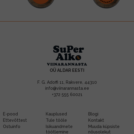
OÜ ALDAR EESTI
F. G. Adoffi 11, Rakvere, 44310
info@viinarannasta.ee
+372 555 60021
E-pood
Kauplused
Blogi
Ettevõttest
Tule tööle
Kontakt
Ostuinfo
Isikuandmete
Muuda küpsiste
töötlemine
nõusolekut