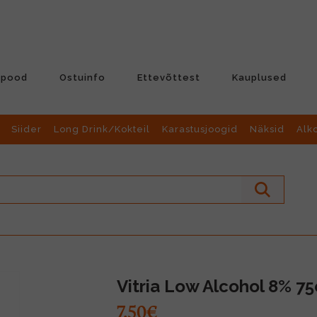
-pood
Ostuinfo
Ettevõttest
Kauplused
Siider
Long Drink/Kokteil
Karastusjoogid
Näksid
Alk
Vitria Low Alcohol 8% 75
7.50€