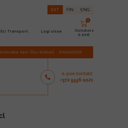
EST
FIN
ENG
0
Ostukorv
EU Transport
Logi sisse
0.00€
oholivaba Vein Õlu/Kokteil
KINGIIDEED
e-poe kontakt:
2
6
21
+37
555
00
cl