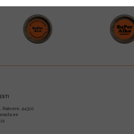
ESTI
11, Rakvere, 44310
nnasta.ee
021