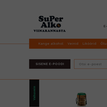
E
Kange alkohol
Veinid
Liköörid
Õlu
SISENE E-POODI
Vahuvein