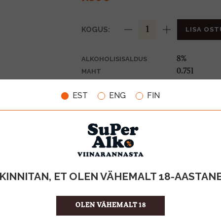
KOGUS:
LISA OST
8%
ALKOHOLISISALDUS
0.75l
MAHT
Hispaania
PÄRITOLURIIK
EST
ENG
FIN
Arom. veini
TOOTE LIIK
10.00 €/l
ÜHIKU HIND
8410745500
KOOD
6
KOGUS KASTIS
KINNITAN, ET OLEN VÄHEMALT 18-AASTAN
OLEN VÄHEMALT 18