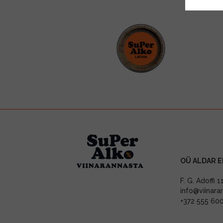
OÜ ALDAR E
F. G. Adoffi 
info@viinara
+372 555 60